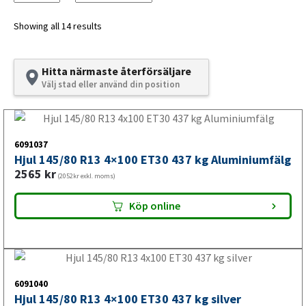
sommardäck kan du förbättra bränsleeffektiviteten och
körkomforten, samtidigt som du minskar risken för
Showing all 14 results
olyckor.
Hitta närmaste återförsäljare
Välj stad eller använd din position
VALERYDS sommardäck till
släpvagn och trailer
6091037
Hjul 145/80 R13 4×100 ET30 437 kg Aluminiumfälg
Vi arbetar hårt för att alltid erbjuda varor i absolut högsta
2565
kr
(2052kr exkl. moms)
kvalitet, till det bästa priset. Och våra sommardäck är inget
undantag. Välj bland modeller på aluminiumfälg eller
Köp online
enklare men hållbara varianter i stål.
Kontrollera däckens dimension
6091040
Hjul 145/80 R13 4×100 ET30 437 kg silver