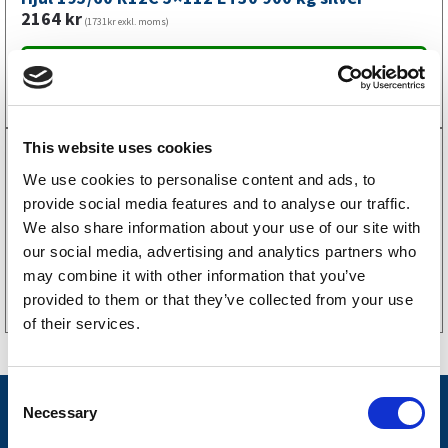
2164
kr
(1731kr exkl. moms)
Köp online
This website uses cookies
We use cookies to personalise content and ads, to
6091020
Hjul 5.00-10 4pr 4×100 ET0 437 kg silver
provide social media features and to analyse our traffic.
1717
kr
We also share information about your use of our site with
(1374kr exkl. moms)
our social media, advertising and analytics partners who
Köp online
may combine it with other information that you’ve
provided to them or that they’ve collected from your use
of their services.
C
Nyheter
Necessary
o
n