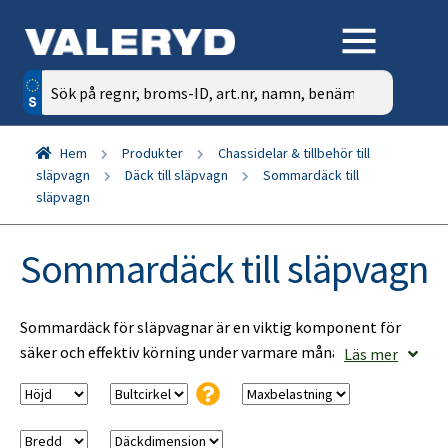
Sök
efter:
Hem
Produkter
Chassidelar & tillbehör till
släpvagn
Däck till släpvagn
Sommardäck till
släpvagn
Sommardäck till släpvagn
Sommardäck för släpvagnar är en viktig komponent för
säker och effektiv körning under varmare månader. Dessa
Läs mer
däck är speciellt utformade för att ge optimalt grepp och
stabilitet på torra och våta vägbanor, vilket säkerställer en
trygg och behaglig transport av dina laster. Med rätt