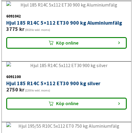
stänkskydd till släpvagn
,
stödhjul släpvagn
,
gasfjäder
,
släpvagnsdelar
6091042
Hjul 185 R14C 5×112 ET30 900 kg Aluminiumfälg
3775
kr
(3020kr exkl. moms)
Köp online
6091100
Hjul 185 R14C 5×112 ET30 900 kg silver
2750
kr
(2200kr exkl. moms)
Köp online