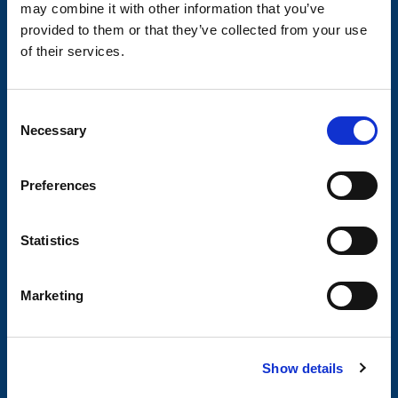
may combine it with other information that you’ve
Om Valeryd
provided to them or that they’ve collected from your use
Vision
of their services.
Historia
Om cookies
C
Necessary
o
Trailerbrands
n
s
A-traktor
Preferences
e
n
t
Statistics
Axel & hjulbroms
S
e
Visa produkter
Marketing
l
Hitta din axel
e
c
Axelpaket
Show details
t
Obromsade släpvagnar
i