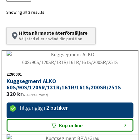
hästtrailer, skåptrailer eller jetskitrailer.
Showing all 3 results
Kuggsegment till släpvagn
Hitta närmaste återförsäljare
Välj stad eller använd din position
Ett fungerande kuggsegment till släpvagn är avgörande
för påskjutsbromsens säkerhet och prestanda. VALERYD
tillverkar kuggsegment som säkerställer tillförlitlig
bromsning när du transporterar gods med din släpvagn.
2280001
Regelbundet underhåll och byte av slitna kuggsegment
Kuggsegment ALKO
60S/90S/120SR/131R/161R/161S/200SR/251S
bidrar till säker körning och förlänger bromsystemets
320
kr
livslängd.
(256kr exkl. moms)
Tillgänglig i
2 butiker
Kuggsegment till husvagn
Köp online