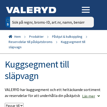
Sök
efter:
Hem
Produkter
Påskjut & kulkoppling
Reservdelar till påskjutsbroms
Kuggsegment till
släpvagn
Kuggsegment till
släpvagn
VALERYD har kuggsegment och ett heltäckande sortiment
av reservdelar för att underhålla din påskjutsbroms till din
Läs mer
släpvagn, husvagn, båttrailer, biltranporttrailer,