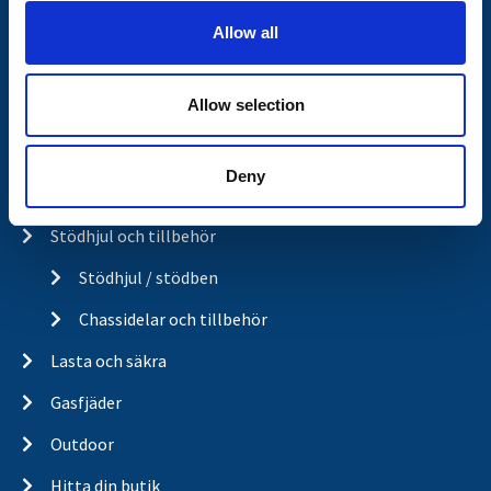
o
Kulkoppling & påskjut
Allow all
n
Elsystem och belysning
Allow selection
Belysning för släp och husvagn
Belysning för lastbil
Deny
Kablar och kontakter
Stödhjul och tillbehör
Stödhjul / stödben
Chassidelar och tillbehör
Lasta och säkra
Gasfjäder
Outdoor
Hitta din butik