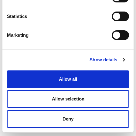
e
n
t
Statistics
S
e
Marketing
l
e
c
Show details
t
i
o
Allow all
n
Allow selection
Deny