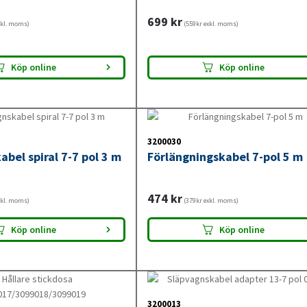
699
kr
sadapter för att lösa kompatibilite
xkl. moms)
(559kr exkl. moms)
äpvagnsadapter kan du enkelt lösa kompatibilitetsproblem mell
Köp online
Köp online
agns belysning och signaler fungerar korrekt, oavsett vilket fordon
et och bekvämlighet vid transport, vilket gör dina resor både enkl
3200030
bel spiral 7-7 pol 3 m
Förlängningskabel 7-pol 5 m
Våra bästsäljande släpvagnsadapte
474
kr
xkl. moms)
(379kr exkl. moms)
r populäraste släpvagnsadapter hittar du här:
släpvagnsadapter 1
Köp online
Köp online
Spiralkablar till släpvagn
3200013