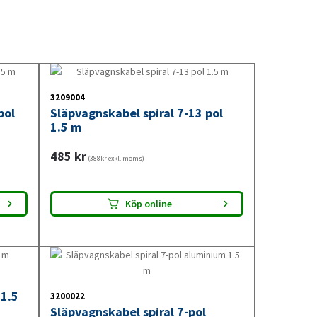
10. Kabel
ter
11. Innerbelysning
12. Glödlampor
ed dina specifika behov,
ter säkerställer att alla
3209004
ilket är avgörande för
pol
Släpvagnskabel spiral 7-13 pol
1.5 m
485
kr
(388kr exkl. moms)
pter
Köp online
adaptern ansluts mellan
a är ordentligt säkrade för
age eller skador är också
 1.5
3200022
Släpvagnskabel spiral 7-pol