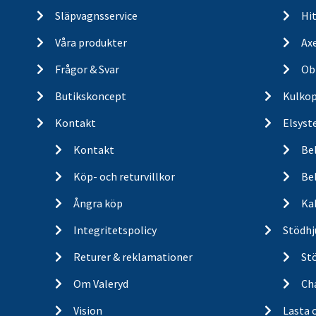
Släpvagnsservice
Hit
Våra produkter
Ax
Frågor & Svar
Ob
Butikskoncept
Kulkop
Kontakt
Elsyst
Kontakt
Be
Köp- och returvillkor
Bel
Ångra köp
Ka
Integritetspolicy
Stödhj
Returer & reklamationer
St
Om Valeryd
Cha
Vision
Lasta 