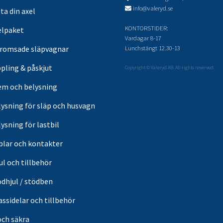
info@valeryd.se
ta din axel
KONTORSTIDER:
elpaket
Vardagar 8-17
Lunchstängt 12.30-13
romsade släpvagnar
pling & påskjut
Copyright © Valeryd AB. All rights reserved.
em och belysning
lysning för släp och husvagn
ysning för lastbil
blar och kontakter
ul och tillbehör
ödhjul / stödben
ssidelar och tillbehör
och säkra