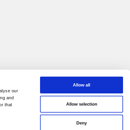
Allow all
alyse our
ing and
Allow selection
r that
Deny