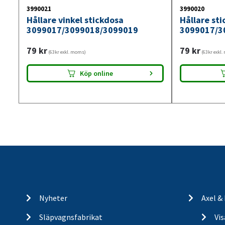
Spiralkablar till släpvag
3990021
3990020
ditt fordon och din slä
Hållare vinkel stickdosa
Hållare st
flexibilitet som krävs v
3099017/3099018/3099019
3099017/3
sig när den inte används
79
kr
79
kr
säkrare körning och längr
(63kr exkl. moms)
(63kr exkl
din släp
Köp online
Nyheter
Axel &
Släpvagnsfabrikat
Vi