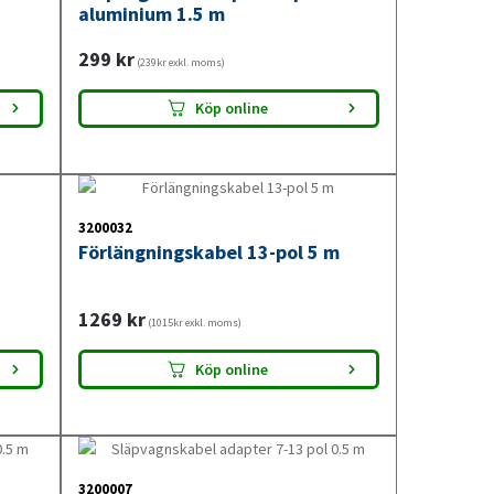
aluminium 1.5 m
tsproblem
299
kr
(239kr exkl. moms)
an olika elkontakter och
Köp online
 du använder. Detta bidrar
are och tryggare.
3200032
Förlängningskabel 13-pol 5 m
r
1269
kr
(1015kr exkl. moms)
3-7
Köp online
3200007