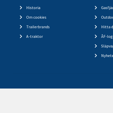
Historia
Gasfjä
Om cookies
Outdo
Trailerbrands
Hitta 
A-traktor
ÅF-log
Släpva
Nyhet