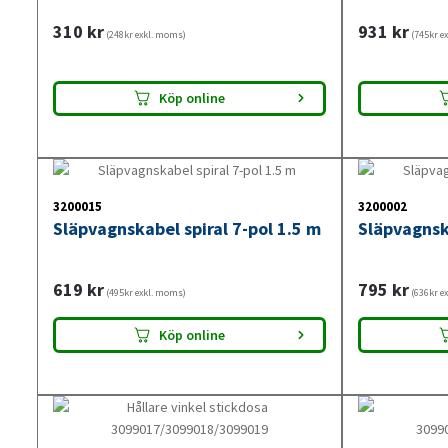
310
kr
931
kr
Släpvagn
(248kr exkl. moms)
(745kr e
Genom att använda en sl
Köp online
säkerställa att din släpv
till ökad säkerh
3200015
3200002
Släpvagnskabel spiral 7-pol 1.5 m
Släpvagnska
619
kr
795
kr
(495kr exkl. moms)
(636kr e
Vå
Köp online