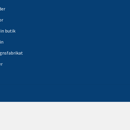
der
or
din butik
in
gnsfabrikat
er