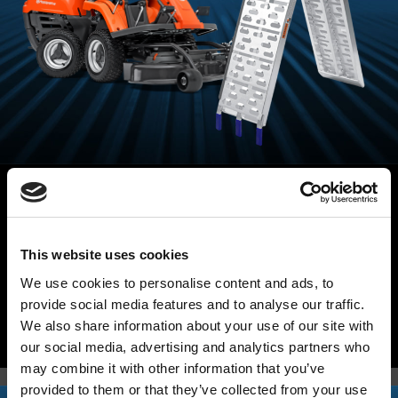
LASTRAMPER ANPASSADE FÖR
GRÄSKLIPPARE
This website uses cookies
Lasta din gräsklippare säkert och snabbt
CE-godkänd
We use cookies to personalise content and ads, to
provide social media features and to analyse our traffic.
We also share information about your use of our site with
SE HELA SORTIMENTET
our social media, advertising and analytics partners who
may combine it with other information that you’ve
provided to them or that they’ve collected from your use