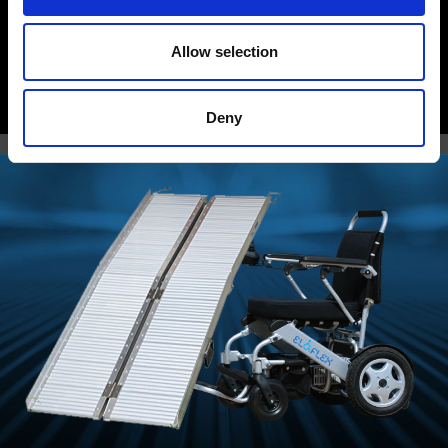
Lätt att hantera
CE-godkänd
Allow selection
SE HELA SORTIMENTET
Deny