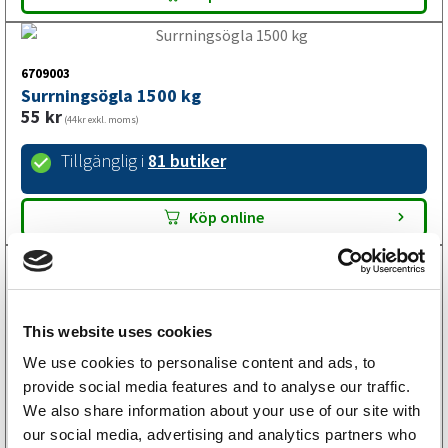
6709003
Surrningsögla 1500 kg
55
kr
(44kr exkl. moms)
Tillgänglig i
81 butiker
Köp online
6709001
Surrningsögla 1000 kg
This website uses cookies
91
kr
(73kr exkl. moms)
We use cookies to personalise content and ads, to
Tillgänglig i
26 butiker
provide social media features and to analyse our traffic.
We also share information about your use of our site with
our social media, advertising and analytics partners who
Köp online