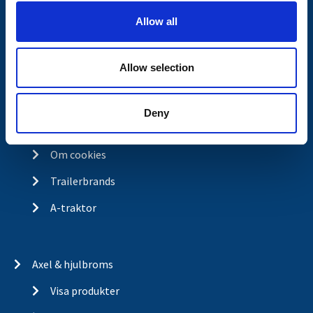
o
Integritetspolicy
Allow all
n
Returer & reklamationer
Allow selection
Om Valeryd
Vision
Deny
Historia
Om cookies
Trailerbrands
A-traktor
Axel & hjulbroms
Visa produkter