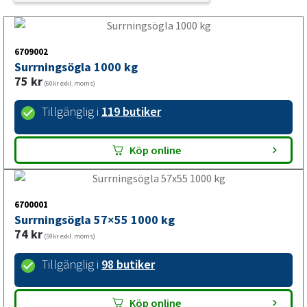
6709002
Surrningsögla 1000 kg
75
kr
(60kr exkl. moms)
Tillgänglig i
119 butiker
Köp online
6700001
Surrningsögla 57×55 1000 kg
74
kr
(59kr exkl. moms)
Tillgänglig i
98 butiker
Köp online