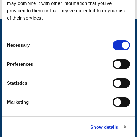
may combine it with other information that you’ve
provided to them or that they’ve collected from your use
of their services.
Nyheter
C
Släpvagnsfabrikat
Necessary
o
Släpvagnsservice
n
s
Preferences
Våra produkter
e
n
Frågor & Svar
t
Statistics
Butikskoncept
S
e
Kontakt
Marketing
l
Kontakt
e
c
Köp- och returvillkor
Show details
t
Ångra köp
i