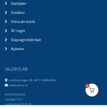
Gasfjäder
Outdoor
Hitta din butik
ÅF-login
Släpvagnsfabrikat
Nyheter
VALERYD AB
Lindbladsvägen 4B, 447 37 VÅRGÅRDA
info@valeryd.se
0
KONTORSTIDER:
Vardagar 8-17
Lunchstängt 12.30-13