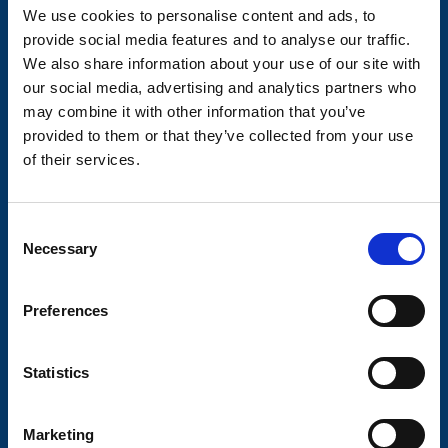
Hitta din axel
We use cookies to personalise content and ads, to
provide social media features and to analyse our traffic.
Axelpaket
We also share information about your use of our site with
Obromsade släpvagnar
our social media, advertising and analytics partners who
may combine it with other information that you’ve
Kulkoppling & påskjut
provided to them or that they’ve collected from your use
of their services.
Elsystem och belysning
Belysning för släp och husvagn
C
Belysning för lastbil
Necessary
o
Kablar och kontakter
n
s
Preferences
Stödhjul och tillbehör
e
n
Stödhjul / stödben
t
Statistics
Chassidelar och tillbehör
S
e
Lasta och säkra
Marketing
l