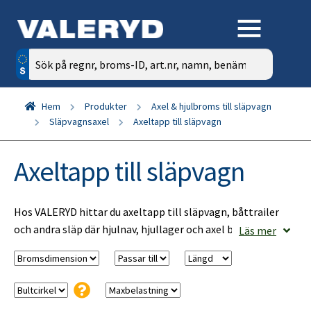
Sök
efter:
Hem
Produkter
Axel & hjulbroms till släpvagn
Släpvagnsaxel
Axeltapp till släpvagn
Axeltapp till släpvagn
Hos VALERYD hittar du axeltapp till släpvagn, båttrailer
och andra släp där hjulnav, hjullager och axel behöver rätt
Läs mer
passform.
Axeltappen är den del av axeln där nav och hjullager
monteras. Rätt axeltapp är viktig för att hjulet ska sitta