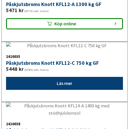
2410031
Påskjutsbroms Knott KRV30-B 3000 kg GF
13375
kr
(10700kr exkl. moms)
Köp online
1
2
Nyheter
Släpvagnsfabrikat
Släpvagnsservice
Våra produkter