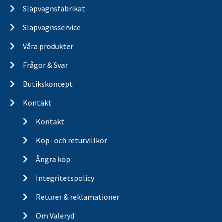
VALERYD AB
Lindbladsvägen 4B, 447 37 VÅRGÅRDA
info@valeryd.se
KONTORSTIDER:
Vardagar 8-17
Lunchstängt 12.30-13
Copyright © Valeryd AB. All rights reserved.