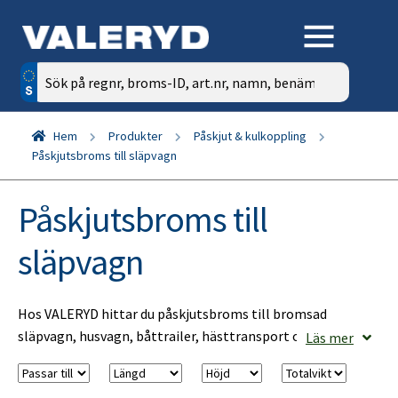
Sök
efter:
Hem
Produkter
Påskjut & kulkoppling
Påskjutsbroms till släpvagn
Påskjutsbroms till
släpvagn
Hos VALERYD hittar du påskjutsbroms till bromsad
släpvagn, husvagn, båttrailer, hästtransport och
Läs mer
biltransportsläp.