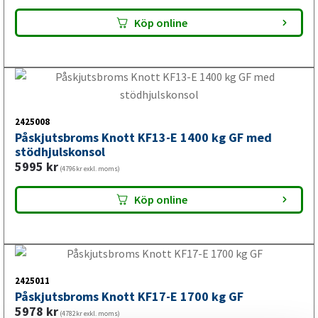
2425001
Påskjutsbroms Knott KF20-A 2000 kg GF
5755
kr
(4604kr exkl. moms)
Köp online
2425010
Påskjutsbroms Knott KF20-A 2000 kg GF med
stödhjulskonsol
6157
kr
(4926kr exkl. moms)
Köp online
2425002
Påskjutsbroms Knott KF27-B 2700 kg GF
7287
kr
(5830kr exkl. moms)