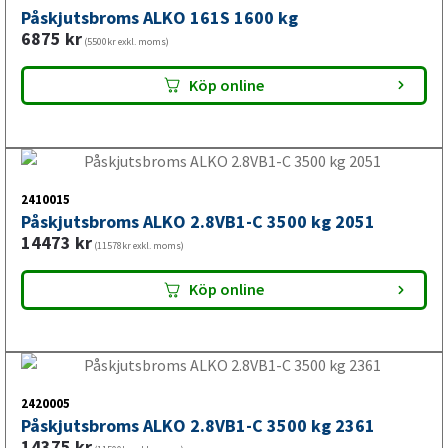
På en bromsad släpvagn är påskjutsbromsen den del som
Köp online
aktiverar bromssystemet när släpet trycker mot
dragfordonet vid inbromsning. Välj påskjutsbroms till
släpvagn efter släpets totalvikt, dragstång, bromssystem
2410015
och den befintliga enhetens utförande.
Påskjutsbroms ALKO 2.8VB1-C 3500 kg 2051
14473
kr
(11578kr exkl. moms)
Köp online
Påskjutsbroms till husvagn
En påskjutsbroms till husvagn ska ge stabil bromsfunktion
2420005
vid längre körningar och vid varierande last. Kontrollera
Påskjutsbroms ALKO 2.8VB1-C 3500 kg 2361
husvagnens totalvikt, infästning och bromssystem innan
14375
kr
(11500kr exkl. moms)
du väljer ny påskjutsbroms.
Köp online
Påskjutsbroms till båttrailer
2420006