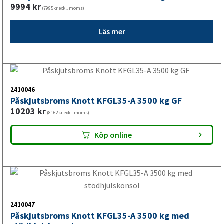
2410038
Påskjutsbroms Knott KFL14-A 1400 kg med
stödhjulskonsol
5966
kr
(4773kr exkl. moms)
Läs mer
2410037
Påskjutsbroms Knott KFL14-A 1400 kg
5977
kr
(4782kr exkl. moms)
Köp online
2410040