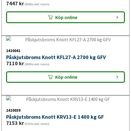
Trailerbrands
A-traktor
Axel & hjulbroms
Visa produkter
Hitta din axel
Axelpaket
Obromsade släpvagnar
Kulkoppling & påskjut
Elsystem och belysning
Belysning för släp och husvagn
Belysning för lastbil