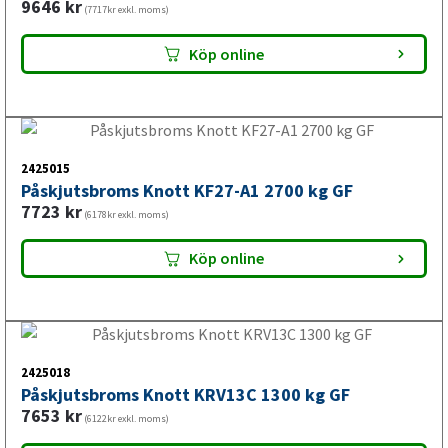
2410030
Påskjutsbroms Knott KRV20-A1 2000 kg
7264
kr
(5811kr exkl. moms)
Köp online
2421250
Påskjutsbroms Knott KF27-A1 2700 kg GF med
stödhjulskonsol
6875
kr
(5500kr exkl. moms)
Köp online
2410042