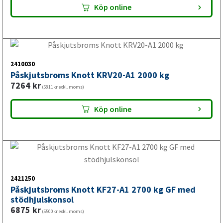
Påskjutsbroms Knott KF30-E 3000 kg GF
8011
kr
(6409kr exkl. moms)
Köp online
2425009
Påskjutsbroms Knott KF13-C 1300 kg GF
5413
kr
(4330kr exkl. moms)
Köp online
2410048
Påskjutsbroms Knott KF13-C 1300 kg GF med
gjutkulkoppling och stödhjulskonsol
6745
kr
(5396kr exkl. moms)