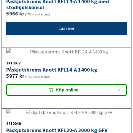
Frågor & Svar
Butikskoncept
Kontakt
Kontakt
Köp- och returvillkor
Ångra köp
Integritetspolicy
Returer & reklamationer
Om Valeryd
Vision
Historia
Om cookies