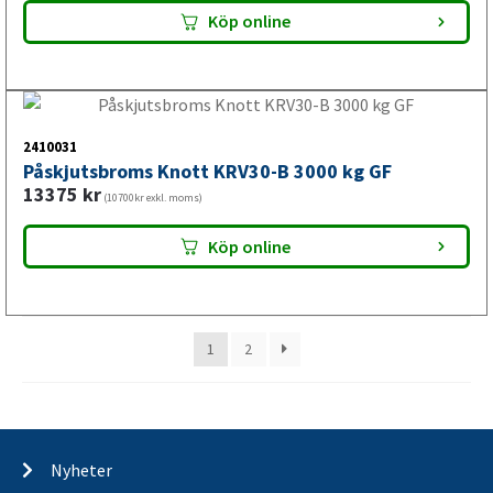
Kablar och kontakter
Stödhjul och tillbehör
Stödhjul / stödben
Chassidelar och tillbehör
Lasta och säkra
Gasfjäder
Outdoor
Hitta din butik
ÅF-login
Släpvagnsfabrikat
Nyheter