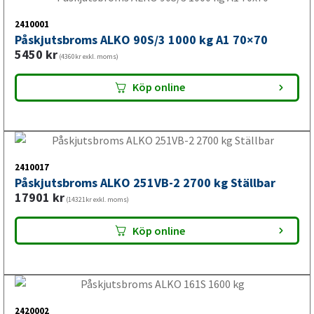
Påskjutsbroms ALKO 90S/3 1000 kg A1 70×70
infästning, dragstång och kulkopplingens utförande. På så
5450
kr
(4360kr exkl. moms)
sätt minskar risken att välja en påskjutsbroms som inte
passar släpets konstruktion.
Tillgänglig i
4 butiker
Köp online
VALERYDs påskjutsbroms
passar till flera fordonstyper
2410017
Påskjutsbroms ALKO 251VB-2 2700 kg Ställbar
17901
kr
Påskjutsbroms används på bromsade släp och kraven kan
(14321kr exkl. moms)
skilja sig beroende på användning. Därför är det viktigt att
Köp online
kontrollera totalvikt, bromssystem, infästning och mått
innan du väljer modell.
2420002
Påskjutsbroms ALKO 161S 1600 kg
Påskjutsbroms till släpvagn
6875
kr
(5500kr exkl. moms)