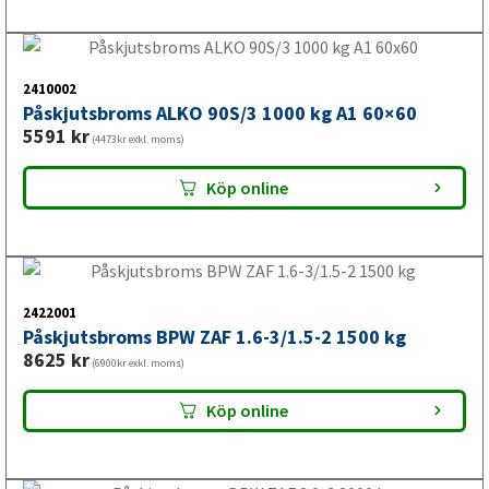
Påskjutsbroms BPW ZAF 1.6-3/1.5-2 1500 kg
8625
kr
(6900kr exkl. moms)
Tillgänglig i
2 butiker
Påskjutsbroms
Köp online
När du köper påskjutsbroms är det vanligt att samtidigt
fylla på med andra slitdelar. Kolla in
påskjutsdämpare /
svängningsdämpare
,
gummibälg
och
bromshävarm
. Många
2422003
väljer att lägga till
bussningar
,
axelpaket / komplett axel
Påskjutsbroms BPW ZAF 3.0-3 3000 kg
eller
kuggsegment
i samma beställning, och
9539
kr
(7631kr exkl. moms)
fjädermagasin
är ett bra komplement vid större service.
Vanligt är även att passa på att se över
bromsbackar
och
Köp online
kulkoppling
.
2422002
Påskjutsbroms BPW ZAF 1.0-3 1000 kg
11875
kr
(9500kr exkl. moms)