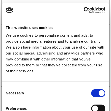
Köp online
This website uses cookies
We use cookies to personalise content and ads, to
2410043
Påskjutsbroms Knott KF30-E 3000 kg GF med
provide social media features and to analyse our traffic.
stödhjulskonsol
We also share information about your use of our site with
7545
kr
(6036kr exkl. moms)
our social media, advertising and analytics partners who
may combine it with other information that you’ve
Köp online
provided to them or that they’ve collected from your use
of their services.
C
2425005
Necessary
Påskjutsbroms Knott KFG30-A 3000 kg GF med
o
stödhjulskonsol
n
9160
kr
(7328kr exkl. moms)
s
Preferences