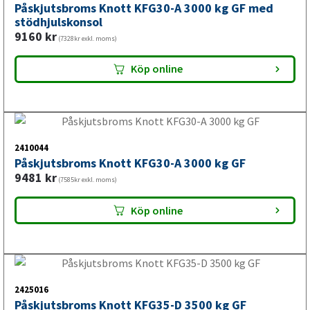
6625
kr
(5300kr exkl. moms)
Läs mer
2425000
Påskjutsbroms Knott KFL12-A 1300 kg GF
5471
kr
(4377kr exkl. moms)
Köp online
2410035
Påskjutsbroms Knott KFL12-C 750 kg GF
5448
kr
(4358kr exkl. moms)
Läs mer