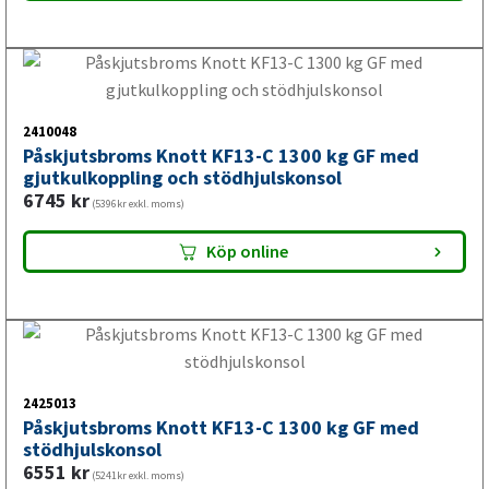
2425011
Påskjutsbroms Knott KF17-E 1700 kg GF
5978
kr
(4782kr exkl. moms)
Köp online
2425014
Påskjutsbroms Knott KF20-A 2000 kg GF med
gjutkulkoppling och stödhjulskonsol
6540
kr
(5232kr exkl. moms)
Köp online