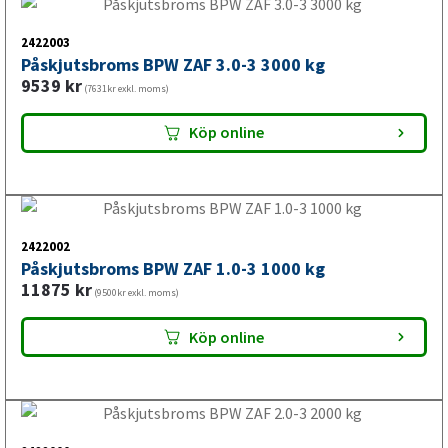
Köp online
2422000
Påskjutsbroms BPW ZAF 2.0-3 2000 kg
7510
kr
(6008kr exkl. moms)
Köp online
2423001
Påskjutsbroms GSM R2/L 1000 kg
7375
kr
(5900kr exkl. moms)
Köp online
2425017