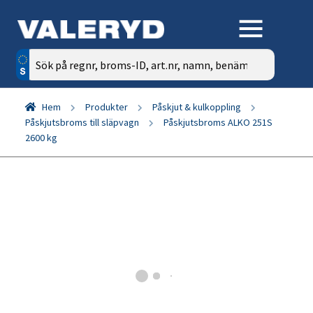
Sök
efter:
Hem
Produkter
Påskjut & kulkoppling
Påskjutsbroms till släpvagn
Påskjutsbroms ALKO 251S
2600 kg