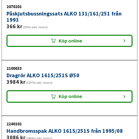
2070201
Påskjutsbussningssats ALKO 131/161/251 från
1993
366
kr
(293kr exkl. moms)
Köp online
2100033
Dragrör ALKO 161S/251S Ø50
3984
kr
(3187kr exkl. moms)
Köp online
2240101
Handbromsspak ALKO 161S/251S från 1995/08
3086
kr
(2469kr exkl. moms)