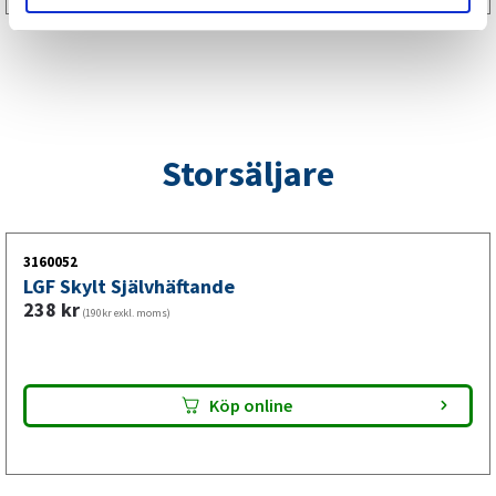
Storsäljare
3160052
LGF Skylt Självhäftande
238
kr
(190kr exkl. moms)
Köp online