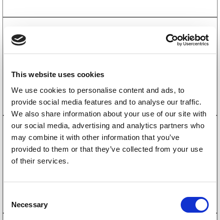
2210007
Gasfjäder för handbromsspak passar till AL-KO
251S, 1100N
483
kr
(386kr exkl. moms)
This website uses cookies
Köp online
We use cookies to personalise content and ads, to
provide social media features and to analyse our traffic.
We also share information about your use of our site with
our social media, advertising and analytics partners who
1500156
may combine it with other information that you’ve
Sexkantsbult delgängad M12x80 10.9 DIN 931
Paket med 2xLåsmutter fzb DIN 985 och 4xBricka
provided to them or that they’ve collected from your use
105
kr
of their services.
(84kr exkl. moms)
Köp online
C
Necessary
o
n