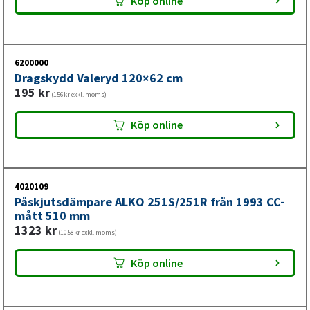
Köp online
6200000
Dragskydd Valeryd 120×62 cm
195
kr
(156kr exkl. moms)
Köp online
4020109
Påskjutsdämpare ALKO 251S/251R från 1993 CC-
mått 510 mm
1323
kr
(1058kr exkl. moms)
Köp online