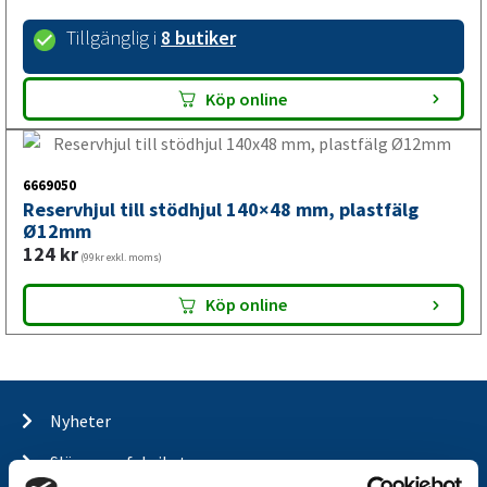
Tillgänglig i
8 butiker
Köp online
6669050
Reservhjul till stödhjul 140×48 mm, plastfälg
Ø12mm
124
kr
(99kr exkl. moms)
Köp online
Nyheter
Släpvagnsfabrikat