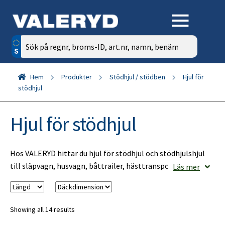
Sök
efter:
Hem
Produkter
Stödhjul / stödben
Hjul för
stödhjul
Hjul för stödhjul
Hos VALERYD hittar du hjul för stödhjul och stödhjulshjul
till släpvagn, husvagn, båttrailer, hästtransport och
Läs mer
biltransportsläp.
Hjul för stödhjul används när stödhjulets hjul är slitet,
Showing all 14 results
skadat eller inte längre rullar som det ska. Rätt hjul gör det