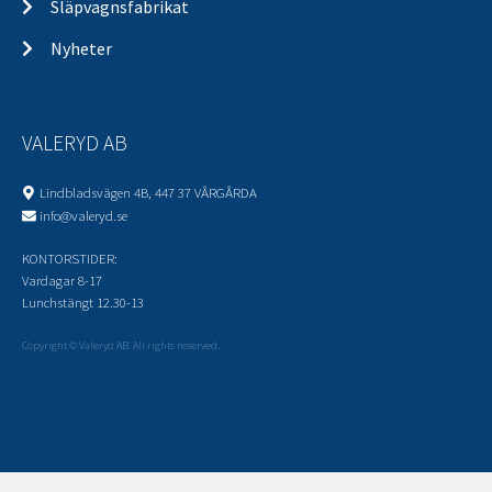
Släpvagnsfabrikat
Nyheter
VALERYD AB
Lindbladsvägen 4B, 447 37 VÅRGÅRDA
info@valeryd.se
KONTORSTIDER:
Vardagar 8-17
Lunchstängt 12.30-13
Copyright © Valeryd AB. All rights reserved.