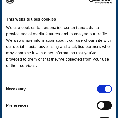
Släpvagnsservice
Våra produkter
This website uses cookies
Frågor & Svar
We use cookies to personalise content and ads, to
Butikskoncept
provide social media features and to analyse our traffic.
We also share information about your use of our site with
Kontakt
our social media, advertising and analytics partners who
may combine it with other information that you’ve
Kontakt
provided to them or that they’ve collected from your use
Köp- och returvillkor
of their services.
Ångra köp
C
Integritetspolicy
Necessary
o
Returer & reklamationer
n
s
Om Valeryd
Preferences
e
Vision
n