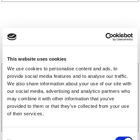
Storsäljare
This website uses cookies
We use cookies to personalise content and ads, to
3160052
provide social media features and to analyse our traffic.
LGF Skylt Självhäftande
We also share information about your use of our site with
238
kr
(190kr exkl. moms)
our social media, advertising and analytics partners who
may combine it with other information that you’ve
provided to them or that they’ve collected from your use
Köp online
of their services.
C