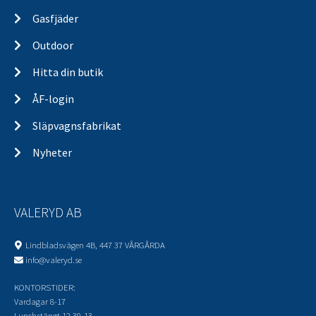
Gasfjäder
Outdoor
Hitta din butik
ÅF-login
Släpvagnsfabrikat
Nyheter
VALERYD AB
Lindbladsvägen 4B, 447 37 VÅRGÅRDA
info@valeryd.se
KONTORSTIDER:
Vardagar 8-17
Lunchstängt 12.30-13