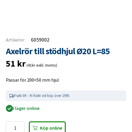
6059002
Artikelnr:
Axelrör till stödhjul Ø20 L=85
51
kr
(41kr exkl. moms)
Passar för 200×50 mm hjul
Frakt 89 – fri frakt vid köp över 1995
I lager online
Köp online
Axelrör