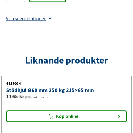
till
stödhjul
Visa specifikationer
Ø20
L=85
mängd
Liknande produkter
6659014
Stödhjul Ø60 mm 250 kg 215×65 mm
1165
kr
(932kr exkl. moms)
Köp online