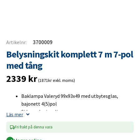
3700009
Artikelnr:
Belysningskit komplett 7 m 7-pol
med tång
2339
kr
(1871kr exkl. moms)
Baklampa Valeryd 99x93x49 med utbytesglas,
bajonett 4(5)pol
Sidomarkeringsljus
Läs mer
Positionsljus
Nummerskyltsbelysning
Fri frakt på denna vara
Huvudkabel 7-pol, 5-pol bajonett, 7,1 m