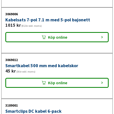
Det kompletta belysningskitet för släpvagnar innehåller
3069006
allt du behöver för att uppdatera och förbättra
Kabelsats 7-pol 7.1 m med 5-pol bajonett
belysningen på din släpvagn. Kitet levereras med
1015
kr
(812kr exkl. moms)
baklampor från Valeryd, sidomarkeringsljus, positionsljus,
nummerskyltsbelysning, samt en huvudkabel på 7,1 meter
Köp online
med tillhörande monteringskomponenter för enkel
installation.
3069012
Smartkabel 500 mm med kabelskor
45
kr
(36kr exkl. moms)
Köp online
3189001
Smartclips DC kabel 6-pack