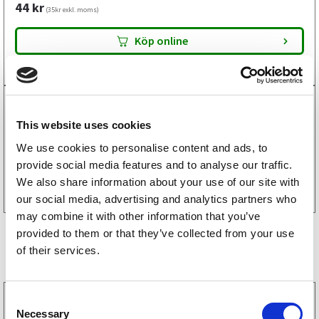
44
kr
(35kr exkl. moms)
Köp online
3049005
Glassockellampa 12V W5
This website uses cookies
15
kr
(12kr exkl. moms)
We use cookies to personalise content and ads, to
provide social media features and to analyse our traffic.
Köp online
We also share information about your use of our site with
our social media, advertising and analytics partners who
may combine it with other information that you’ve
provided to them or that they’ve collected from your use
Liknande produkter
of their services.
C
3700010C
Necessary
Belysningskit LED Favorit 2 13-pol CANBUS
o