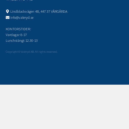
Lindbladsvägen 4B, 447 37 VÅRGÅRDA
info@valeryd.se
KONTORSTIDER:
Vardagar 8-17
Lunchstängt 12.30-13
Copyright © Valeryd AB. All rights reserved.