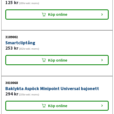
125
kr
(100kr exkl. moms)
Köp online
3189002
Smartcliptång
253
kr
(202kr exkl. moms)
Köp online
3010068
Baklykta Aspöck Minipoint Universal bajonett
294
kr
(235kr exkl. moms)
Köp online