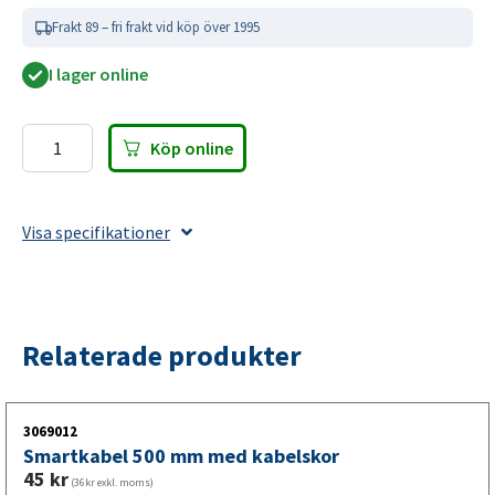
Smartclips DC kabel 6-pack
Frakt 89 – fri frakt vid köp över 1995
Snabbklämmor för infästning av DC-kabel längs
I lager online
släpvagnens ram utan verktyg.
Snabbklämmor för rammontering
Köp online
Smartclips
Klickas fast direkt på ramkanten. Levereras i 6-pack för en
DC
smidig installation.
kabel
Visa specifikationer
6-
pack
mängd
Relaterade produkter
3069012
Smartkabel 500 mm med kabelskor
45
kr
(36kr exkl. moms)