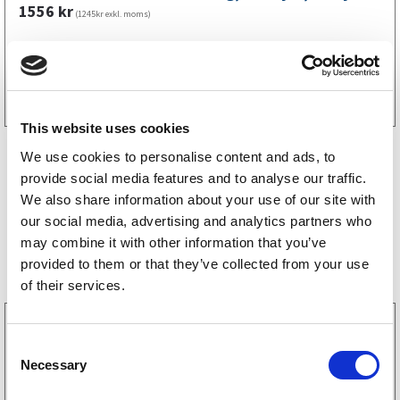
1556
kr
(1245kr exkl. moms)
Köp online
This website uses cookies
We use cookies to personalise content and ads, to
provide social media features and to analyse our traffic.
We also share information about your use of our site with
our social media, advertising and analytics partners who
may combine it with other information that you’ve
Storsäljare
provided to them or that they’ve collected from your use
of their services.
3160052
LGF Skylt Självhäftande
C
238
kr
Necessary
o
(190kr exkl. moms)
n