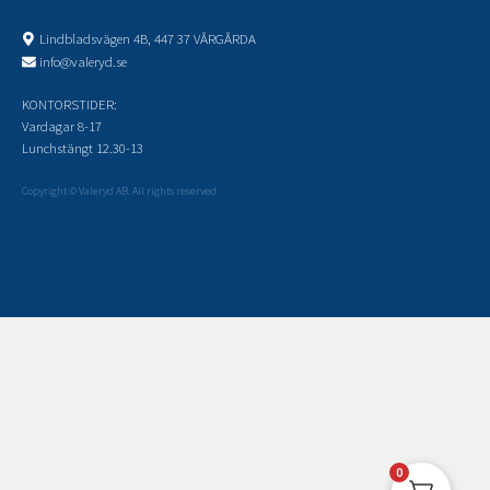
Lindbladsvägen 4B, 447 37 VÅRGÅRDA
info@valeryd.se
KONTORSTIDER:
Vardagar 8-17
Lunchstängt 12.30-13
Copyright © Valeryd AB. All rights reserved.
0