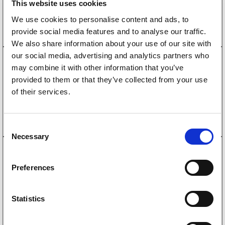
This website uses cookies
Köp online
We use cookies to personalise content and ads, to
provide social media features and to analyse our traffic.
We also share information about your use of our site with
our social media, advertising and analytics partners who
3209005
may combine it with other information that you’ve
Släpvagnskabel spiral 13-pol 3 m
provided to them or that they’ve collected from your use
931
kr
(745kr exkl. moms)
of their services.
Köp online
C
Necessary
o
3990021
n
Hållare vinkel stickdosa
s
Preferences
3099017/3099018/3099019
e
79
kr
(63kr exkl. moms)
n
t
Statistics
Köp online
S
e