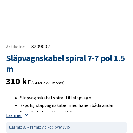
3209002
Artikelnr:
Släpvagnskabel spiral 7-7 pol 1.5
m
310
kr
(248kr exkl. moms)
Släpvagnskabel spiral till släpvagn
7-polig släpvagnskabel med hane i båda ändar
Spiralkabel med längd 1.5 m
Läs mer
Förzinkade kontaktytor anpassade för 12 V
Frakt 89 – fri frakt vid köp över 1995