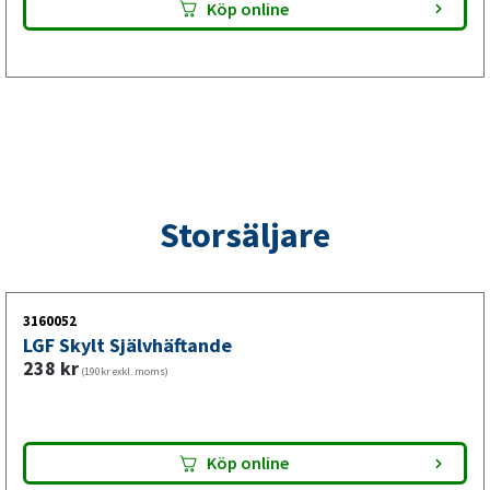
Köp online
Storsäljare
3160052
LGF Skylt Självhäftande
238
kr
(190kr exkl. moms)
Köp online