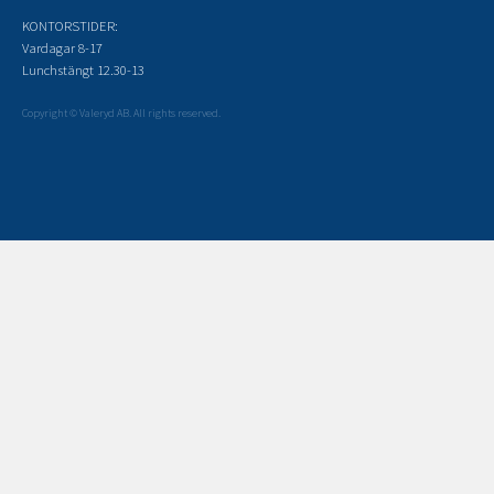
KONTORSTIDER:
Vardagar 8-17
Lunchstängt 12.30-13
Copyright © Valeryd AB. All rights reserved.