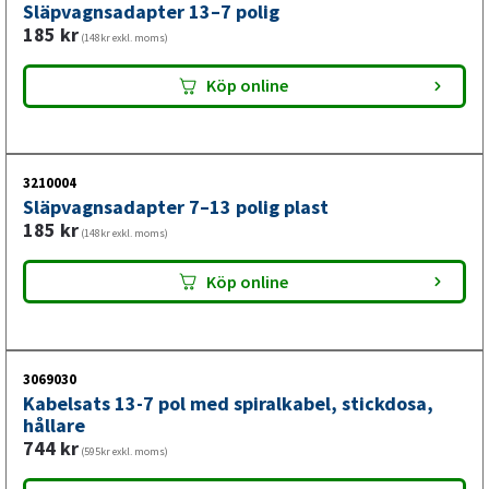
Släpvagnsadapter 13–7 polig
185
kr
(148kr exkl. moms)
Köp online
3210004
Släpvagnsadapter 7–13 polig plast
185
kr
(148kr exkl. moms)
Köp online
3069030
Kabelsats 13-7 pol med spiralkabel, stickdosa,
hållare
744
kr
(595kr exkl. moms)