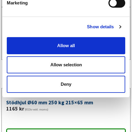
Marketing
l
e
3990020
c
Hållare stickdosa 3099017/3099018/3099019
79
kr
Show details
t
(63kr exkl. moms)
i
Köp online
o
Allow all
n
Allow selection
Liknande produkter
Deny
6659014
Stödhjul Ø60 mm 250 kg 215×65 mm
1165
kr
(932kr exkl. moms)