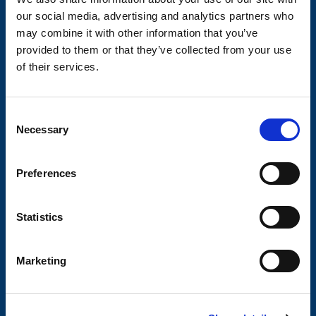
our social media, advertising and analytics partners who
Historia
may combine it with other information that you’ve
provided to them or that they’ve collected from your use
Om cookies
of their services.
Trailerbrands
A-traktor
C
Necessary
o
n
Axel & hjulbroms
s
Preferences
e
Visa produkter
n
Hitta din axel
t
Statistics
S
Axelpaket
e
Marketing
l
Obromsade släpvagnar
e
Kulkoppling & påskjut
c