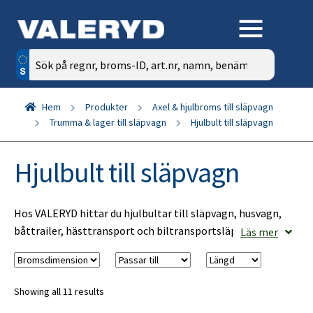
Sök
efter:
Hem
Produkter
Axel & hjulbroms till släpvagn
Trumma & lager till släpvagn
Hjulbult till släpvagn
Hjulbult till släpvagn
Hos VALERYD hittar du hjulbultar till släpvagn, husvagn,
båttrailer, hästtransport och biltransportsläp.
Läs mer
Hjulbultar är viktiga för att hjulet ska sitta säkert
monterat mot navet. Rätt hjulbult till släpvagn ska väljas
Showing all 11 results
efter gänga, längd, anliggningsyta, fälg och nav. Se nedan