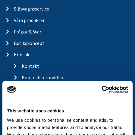
kronmutter
och
hjulnav
samtidigt. Det är också vanligt att
Släpvagnsservice
kombinera köpet med
koniska rullager
,
navtätning
eller
Våra produkter
hjullagersats
, och vid större underhållstillfällen är även
kompaktlager
värt att ha med. Tänk smart att se över dina
Frågor & Svar
bromsbackar
när du är inne på underhåll.
Butikskoncept
Kontakt
Kontakt
Köp- och returvillkor
Ångra köp
Integritetspolicy
This website uses cookies
Returer & reklamationer
We use cookies to personalise content and ads, to
Om Valeryd
provide social media features and to analyse our traffic.
Vision
We also share information about your use of our site with