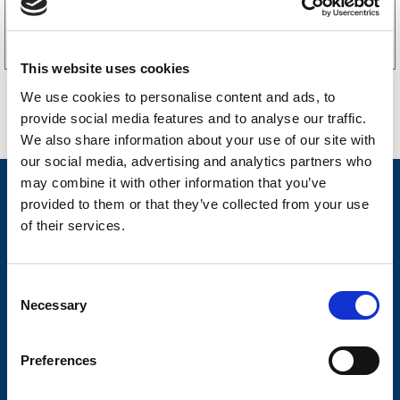
Köp online
This website uses cookies
We use cookies to personalise content and ads, to
provide social media features and to analyse our traffic.
We also share information about your use of our site with
our social media, advertising and analytics partners who
may combine it with other information that you’ve
Nyheter
provided to them or that they’ve collected from your use
Släpvagnsfabrikat
of their services.
Släpvagnsservice
C
Våra produkter
Necessary
o
Frågor & Svar
n
s
Preferences
Butikskoncept
e
n
Kontakt