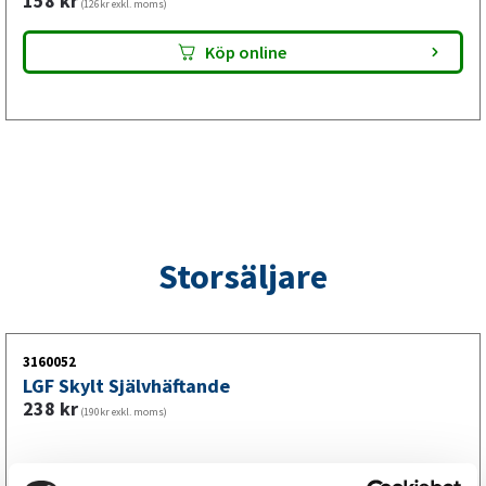
158
kr
(126kr exkl. moms)
denna bult tillförlitlig prestanda för både tunga
Köp online
jordbruksslpäpvagnar och lätta hästväxlar.
Storsäljare
3160052
LGF Skylt Självhäftande
238
kr
(190kr exkl. moms)