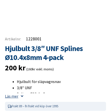
1228001
Artikelnr:
Hjulbult 3/8″ UNF Splines
Ø10.4x8mm 4-pack
200
kr
(160kr exkl. moms)
Hjulbult för släpvagnsnav
3/8″ UNF
Splines Ø10,4 × 8 mm
Läs mer
Gänglängd 22 mm
Totallängd 36 mm
Frakt 89 – fri frakt vid köp över 1995