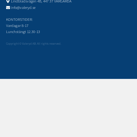
Lindbladsvägen 4B, 447 37 VÅRGÅRDA
info@valeryd.se
KONTORSTIDER:
Vardagar 8-17
Lunchstängt 12.30-13
Copyright © Valeryd AB. All rights reserved.