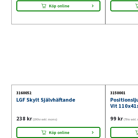
Köp online
3160052
3150001
LGF Skylt Självhäftande
Positionsl
Vit 110x41
238
kr
99
kr
(190kr exkl. moms)
(79kr exkl
Köp online