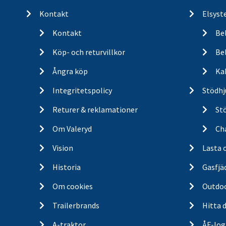
Kontakt
Elsyst
Kontakt
Be
Köp- och returvillkor
Bel
Ångra köp
Ka
Integritetspolicy
Stödhj
Returer & reklamationer
St
Om Valeryd
Cha
Vision
Lasta 
Historia
Gasfjä
Om cookies
Outdo
Trailerbrands
Hitta 
A-traktor
ÅF-log