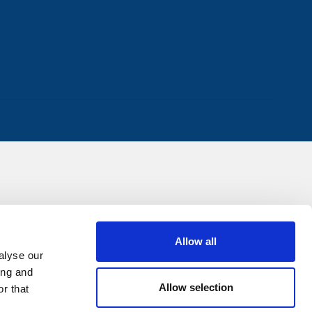
Allow all
alyse our
ing and
Allow selection
r that