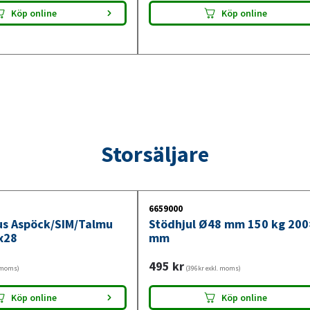
Köp online
Köp online
Storsäljare
6659000
jus Aspöck/SIM/Talmu
Stödhjul Ø48 mm 150 kg 20
x28
mm
495
kr
. moms)
(396kr exkl. moms)
Köp online
Köp online