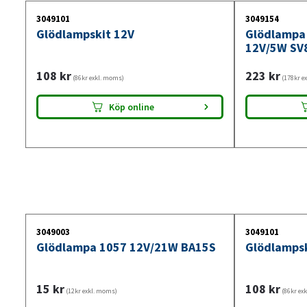
3049101
3049154
Glödlampskit 12V
Glödlampa 
12V/5W SV8
108
kr
223
kr
(86kr exkl. moms)
(178kr e
Köp online
3049003
3049101
Glödlampa 1057 12V/21W BA15S
Glödlampsk
15
kr
108
kr
(12kr exkl. moms)
(86kr ex