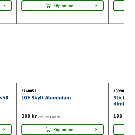
Köp online
3160051
3099018
0×50
LGF Skylt Aluminium
Stickdos
dimkont
299
kr
199
kr
(239kr exkl. moms)
(159
Köp online