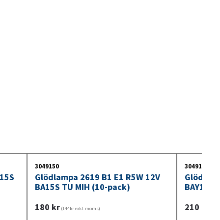
3049150
3049153
A15S
Glödlampa 2619 B1 E1 R5W 12V
Glödlam
BA15S TU MIH (10-pack)
BAY15D (
180
kr
210
kr
(144kr exkl. moms)
(168