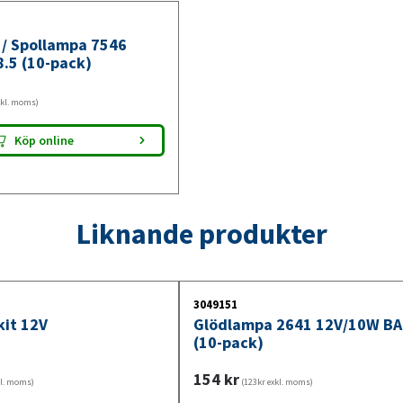
/ Spollampa 7546
.5 (10-pack)
xkl. moms)
Köp online
Liknande produkter
3049151
it 12V
Glödlampa 2641 12V/10W B
(10-pack)
154
kr
kl. moms)
(123kr exkl. moms)