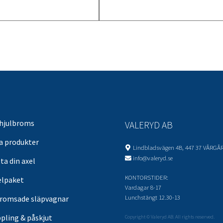
 hjulbroms
VALERYD AB
sa produkter
Lindbladsvägen 4B, 447 37 VÅRGÅ
info@valeryd.se
ta din axel
KONTORSTIDER:
elpaket
Vardagar 8-17
Lunchstängt 12.30-13
romsade släpvagnar
pling & påskjut
Copyright © Valeryd AB. All rights reserved.