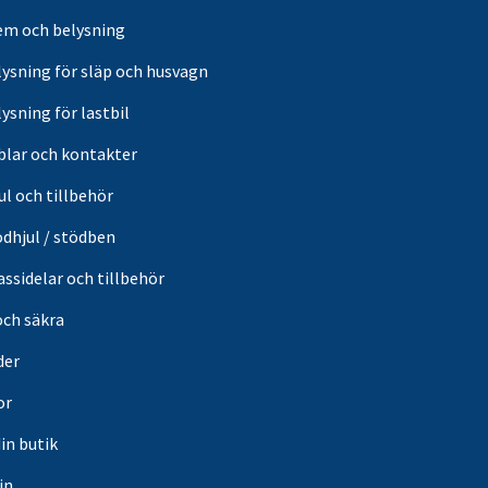
em och belysning
lysning för släp och husvagn
ysning för lastbil
blar och kontakter
ul och tillbehör
ödhjul / stödben
ssidelar och tillbehör
och säkra
der
or
din butik
in