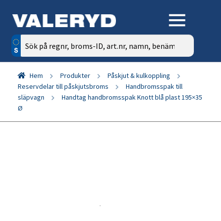
Sök
efter:
Hem
Produkter
Påskjut & kulkoppling
Reservdelar till påskjutsbroms
Handbromsspak till
släpvagn
Handtag handbromsspak Knott blå plast 195×35
Ø