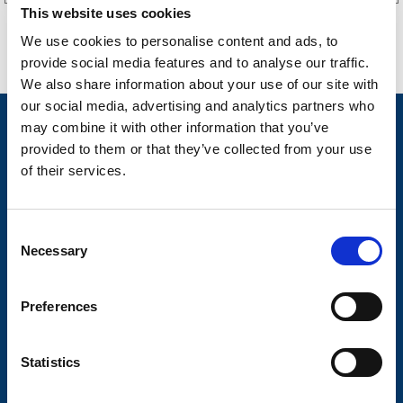
This website uses cookies
We use cookies to personalise content and ads, to
provide social media features and to analyse our traffic.
We also share information about your use of our site with
our social media, advertising and analytics partners who
Nyheter
may combine it with other information that you’ve
provided to them or that they’ve collected from your use
Släpvagnsfabrikat
of their services.
Släpvagnsservice
Våra produkter
C
Necessary
o
Frågor & Svar
n
Butikskoncept
s
Preferences
e
Kontakt
n
t
Statistics
Kontakt
S
Köp- och returvillkor