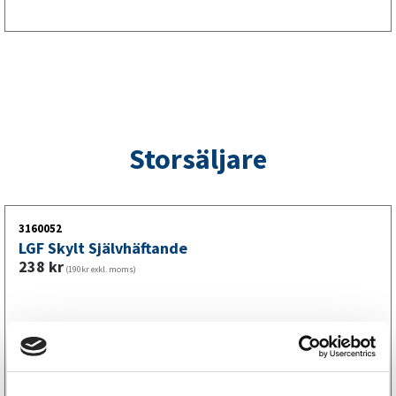
kontrollerat sätt.
Storsäljare
3160052
LGF Skylt Självhäftande
238
kr
(190kr exkl. moms)
Köp online