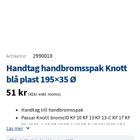
2990010
Artikelnr:
Handtag handbromsspak Knott
blå plast 195×35 Ø
51
kr
(41kr exkl. moms)
Handtag till handbromsspak
Passar Knott bromsID KF 10 KF 13 KF 13-C KF 17 KF
20 KF 20-A KF 27 KF 27-A KF 27-B KF 30 KF 35 KF 9
Läs mer
KFG 20-A KFG 27 KFG 35 KFG 35-D KFL 12 KFL 14 KFL