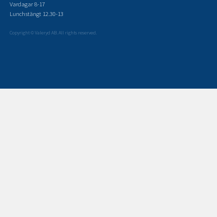
Vardagar 8-17
Lunchstängt 12.30-13
Copyright © Valeryd AB. All rights reserved.