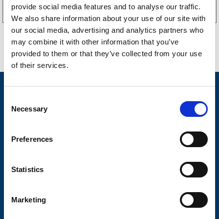
provide social media features and to analyse our traffic.
We also share information about your use of our site with
our social media, advertising and analytics partners who
may combine it with other information that you’ve
provided to them or that they’ve collected from your use
of their services.
Nyheter
C
Släpvagnsfabrikat
Necessary
o
n
Släpvagnsservice
s
Preferences
Våra produkter
e
n
Frågor & Svar
t
Statistics
S
Butikskoncept
e
Marketing
Kontakt
l
e