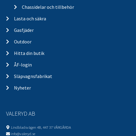
Chassidelar och tillbehör
Lasta och säkra
Gasfjäder
Outdoor
Hitta din butik
ÅF-login
Släpvagnsfabrikat
Nyheter
VALERYD AB
Lindbladsvägen 4B, 447 37 VÅRGÅRDA
info@valeryd.se