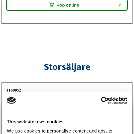
ha med sig på jobbet eller i verktygslådan.
Köp online
Storsäljare
3160052
LGF Skylt Självhäftande
238
kr
(190kr exkl. moms)
This website uses cookies
Köp online
We use cookies to personalise content and ads, to