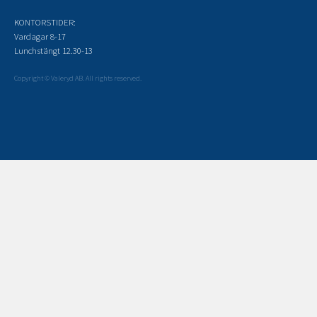
KONTORSTIDER:
Vardagar 8-17
Lunchstängt 12.30-13
Copyright © Valeryd AB. All rights reserved.