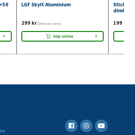
0×50
LGF Skylt Aluminium
Stickdos
dimkont
299
kr
199
kr
(239kr exkl. moms)
(159
Köp online
RDA