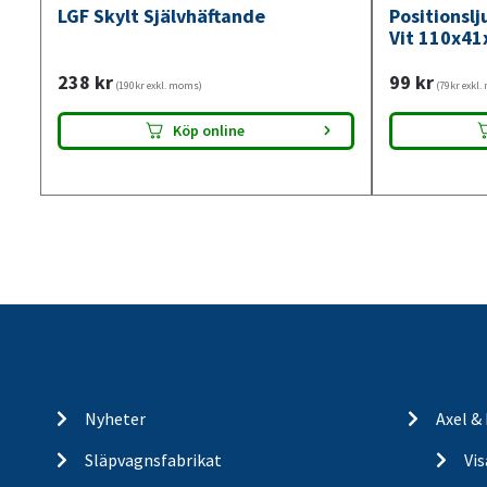
LGF Skylt Självhäftande
Positionsl
Vit 110x41
238
kr
99
kr
(190kr exkl. moms)
(79kr exkl
Köp online
Nyheter
Axel &
Släpvagnsfabrikat
Vi