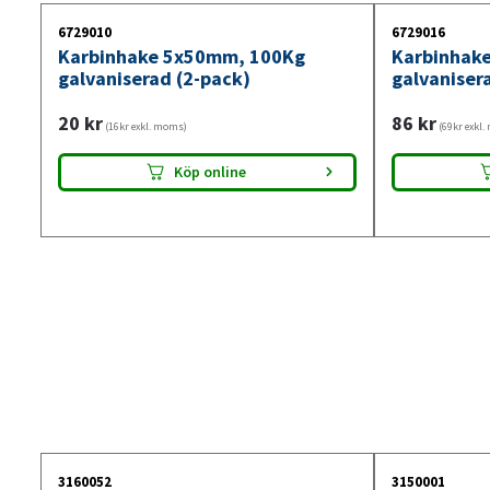
6729010
6729016
Karbinhake 5x50mm, 100Kg
Karbinhak
galvaniserad (2-pack)
galvaniser
20
kr
86
kr
(16kr exkl. moms)
(69kr exkl
Köp online
3160052
3150001