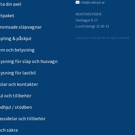
info@valeryd.se
ta din axel
KONTORSTIDER:
elpaket
Vardagar 8-17
Lunchstängt 12.30-13
romsade släpvagnar
pling & påskjut
Copyright © Valeryd AB. All rights reserved.
em och belysning
lysning för släp och husvagn
ysning för lastbil
blar och kontakter
ul och tillbehör
ödhjul / stödben
ssidelar och tillbehör
och säkra