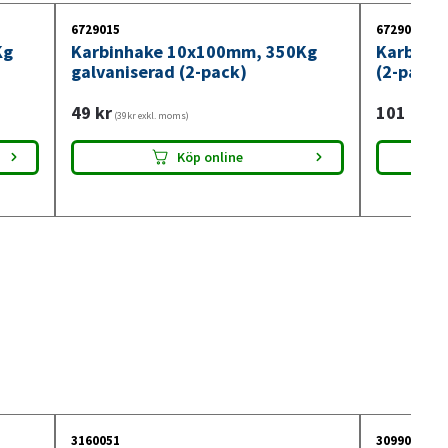
6729015
6729008
Kg
Karbinhake 10x100mm, 350Kg
Karbinha
galvaniserad (2-pack)
(2-pack)
49
kr
101
kr
(39kr exkl. moms)
(81k
Köp online
3160051
3099018