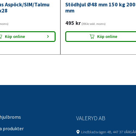
jus Aspöck/SIM/Talmu
Stödhjul Ø48 mm 150 kg 20
x28
mm
495
kr
. moms)
(396kr exkl. moms)
Köp online
Köp online
 hjulbroms
VALERYD AB
sa produkter
Lindbladsvägen 4B, 447 37 VÅRGÅ