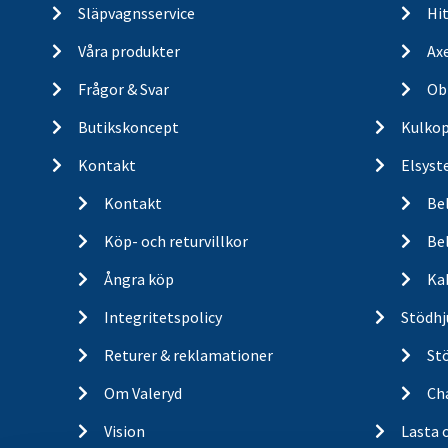
Släpvagnsservice
Hit
Våra produkter
Ax
Frågor & Svar
Ob
Butikskoncept
Kulkop
Kontakt
Elsyst
Kontakt
Be
Köp- och returvillkor
Bel
Ångra köp
Ka
Integritetspolicy
Stödhj
Returer & reklamationer
St
Om Valeryd
Cha
Vision
Lasta 