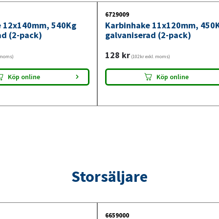
6729009
e 12x140mm, 540Kg
Karbinhake 11x120mm, 450
ad (2-pack)
galvaniserad (2-pack)
128
kr
. moms)
(102kr exkl. moms)
Köp online
Köp online
Storsäljare
6659000