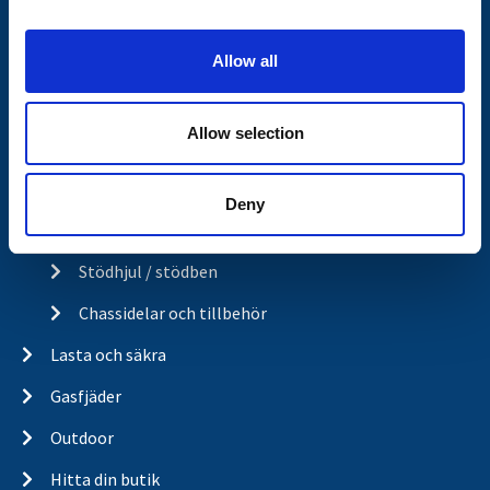
i
Kulkoppling & påskjut
o
Allow all
Elsystem och belysning
n
Belysning för släp och husvagn
Allow selection
Belysning för lastbil
Kablar och kontakter
Deny
Stödhjul och tillbehör
Stödhjul / stödben
Chassidelar och tillbehör
Lasta och säkra
Gasfjäder
Outdoor
Hitta din butik