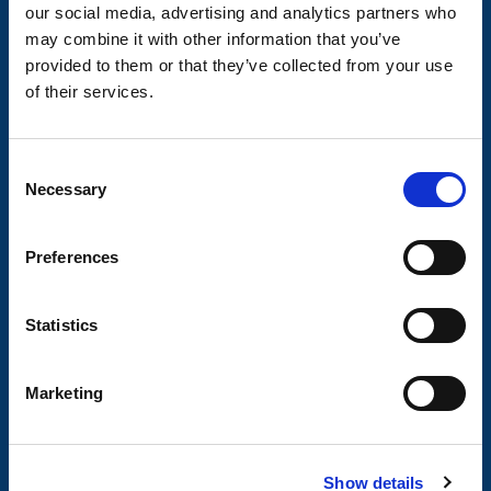
Om Valeryd
our social media, advertising and analytics partners who
may combine it with other information that you’ve
Vision
provided to them or that they’ve collected from your use
Historia
of their services.
Om cookies
C
Trailerbrands
Necessary
o
A-traktor
n
s
Preferences
e
n
Axel & hjulbroms
t
Statistics
Visa produkter
S
e
Hitta din axel
Marketing
l
Axelpaket
e
c
Obromsade släpvagnar
Show details
t