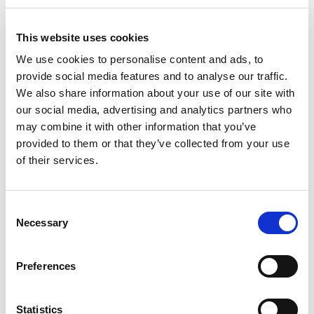
belysning. Kontrollera alltid vad som ingår i kitet och att
delarna passar fordonets elsystem, funktioner och
This website uses cookies
monteringspunkter.
We use cookies to personalise content and ads, to
provide social media features and to analyse our traffic.
Så väljer du rätt 24V belysning till
We also share information about your use of our site with
lastbil
our social media, advertising and analytics partners who
may combine it with other information that you’ve
provided to them or that they’ve collected from your use
När du ska välja 24V belysning till lastbil bör du först
of their services.
kontrollera vilken funktion du behöver ersätta. Är det ett
bakljus, bromsljus, positionsljus, sidomarkeringsljus eller
en kombinationslykta? Därefter bör du jämföra spänning,
C
mått, infästning, anslutning och om lyktan är avsedd för
Necessary
o
höger eller vänster sida.
n
s
Det är också viktigt att kontrollera om fordonet kräver en
Preferences
e
viss typ av godkänd belysning. Regler och krav kan variera
n
beroende på fordonstyp, årsmodell, användning och
t
Statistics