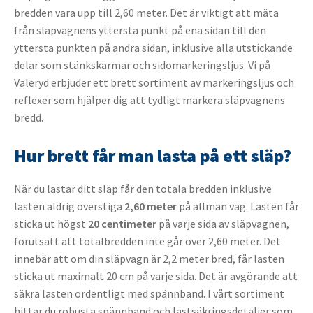
bredden vara upp till 2,60 meter. Det är viktigt att mäta
från släpvagnens yttersta punkt på ena sidan till den
yttersta punkten på andra sidan, inklusive alla utstickande
delar som stänkskärmar och sidomarkeringsljus. Vi på
Valeryd erbjuder ett brett sortiment av markeringsljus och
reflexer som hjälper dig att tydligt markera släpvagnens
bredd.
Hur brett får man lasta på ett släp?
När du lastar ditt släp får den totala bredden inklusive
lasten aldrig överstiga
2,60 meter
på allmän väg. Lasten får
sticka ut högst
20 centimeter
på varje sida av släpvagnen,
förutsatt att totalbredden inte går över 2,60 meter. Det
innebär att om din släpvagn är 2,2 meter bred, får lasten
sticka ut maximalt 20 cm på varje sida. Det är avgörande att
säkra lasten ordentligt med spännband. I vårt sortiment
hittar du robusta spännband och lastsäkringsdetaljer som