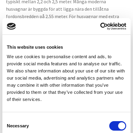
typiskt mellan 2,2 och 2,5 meter. Många moderna
husvagnar är byggda för att ligga nära den tillåtna
fordonsbredden på 2,55 meter. För husvagnar med extra
isolering kan själva karossen vara upp till 2,60 meter bred.
Vi erbjuder specialanpassade komponenter för husvagnar,
inklusive kraftiga stödhjul och stabiliseringssystem.
This website uses cookies
Behöver man speciella backspeglar
We use cookies to personalise content and ads, to
provide social media features and to analyse our traffic.
för breda släpvagnar?
We also share information about your use of our site with
our social media, advertising and analytics partners who
Ja, om släpvagnen eller lasten är så bred att den skymmer
may combine it with other information that you’ve
sikten bakåt i bilens vanliga speglar, måste du använda
provided to them or that they’ve collected from your use
förlängda backspeglar. Detta är ett lagkrav för att du ska
of their services.
ha full godtagbar sikt bakåt längs ekipaget. I vårt
sortiment finns spegelförlängare som enkelt anpassas
efter ditt behov och ger dig optimal sikt.
C
Necessary
o