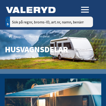
Sök
efter:
Hem
Husvagnsdelar
HUSVAGNSDELAR