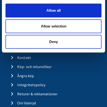
i
Släpvagnsfabrikat
o
Allow all
Släpvagnsservice
n
Våra produkter
Allow selection
Frågor & Svar
Butikskoncept
Deny
Kontakt
Kontakt
Köp- och returvillkor
Ångra köp
Integritetspolicy
Returer & reklamationer
Om Valeryd