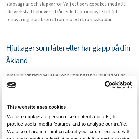
släpvagnar och släpkärror. Välj ett servicepaket med allt
din verkstad behöver – från enkelt bromsbyte till full
renovering med bromstrumma och bromssköldar.
Hjullager som låter eller har glapp på din
Åkland
Missljud, vibrationer eller onormalt glapp i hjullagret är
vanliga besiktningsanmärkningar på Åkland släpvagnar.
Välj ett servicepaket som inkluderar hjullager – verkstaden
får allt de behöver för att åtgärda felet och klara
ombesiktningen.
This website uses cookies
We use cookies to personalise content and ads, to
provide social media features and to analyse our traffic.
We also share information about your use of our site with
Fyra nivåer – välj efter behovet
our social media, advertising and analytics partners who