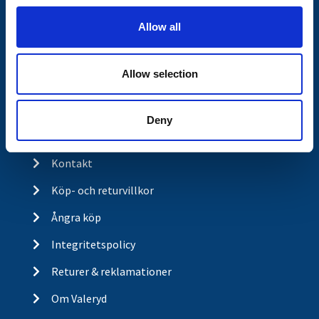
Släpvagnsfabrikat
o
Släpvagnsservice
Allow all
n
Våra produkter
Allow selection
Frågor & Svar
Butikskoncept
Deny
Kontakt
Kontakt
Köp- och returvillkor
Ångra köp
Integritetspolicy
Returer & reklamationer
Om Valeryd