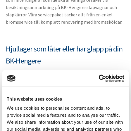
som inte fungerar som de ska är vanliga orsaker till
besiktningsanmärkning på BK-Hengere släpvagnar och
släpkärror. Våra servicepaket täcker allt från en enkel
bromsservice till komplett renovering med bromssköldar.
Hjullager som låter eller har glapp på din
BK-Hengere
Hjullager med missljud, glapp eller onormal
värmeutveckling är en av de vanligaste orsakerna till
besiktningsanmärkning på BK-Hengere släpvagnar och
släpkärror. Ta med ett servicepaket med hjullager till din
This website uses cookies
verkstad – allt för godkänd ombesiktning finns med.
We use cookies to personalise content and ads, to
provide social media features and to analyse our traffic.
We also share information about your use of our site with
Fyra nivåer – välj efter behovet
our social media, advertising and analytics partners who