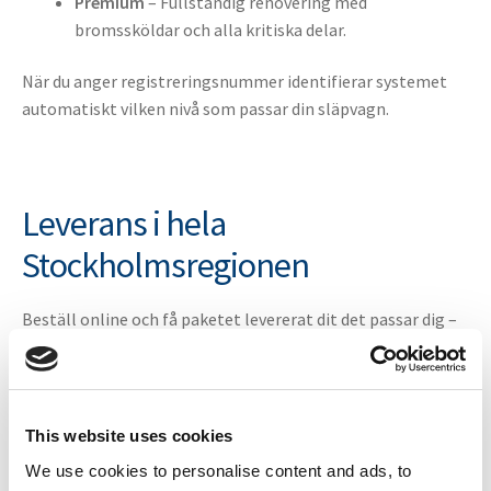
Premium
– Fullständig renovering med
bromssköldar och alla kritiska delar.
När du anger registreringsnummer identifierar systemet
automatiskt vilken nivå som passar din släpvagn.
Leverans i hela
Stockholmsregionen
Beställ online och få paketet levererat dit det passar dig –
hem eller direkt till verkstad. Vi levererar till hela
Stockholmsregionen inklusive Stockholm, Nacka, Täby,
Sollentuna, Järfälla, Lidingö, Huddinge, Haninge, Tyresö,
Värmdö, Ekerö, Norrtälje, Upplands Väsby och närliggande
This website uses cookies
områden.
We use cookies to personalise content and ads, to