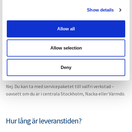
c
Show details
t
i
o
Vanliga frågor om
Allow all
n
släpvagnsservice i Stockholm
Allow selection
Behöver jag välja verkstad i Stockholm i
Deny
förväg?
Nej. Du kan ta med servicepaketet till valfri verkstad –
oavsett om du är i centrala Stockholm, Nacka eller Värmdö.
Hur lång är leveranstiden?