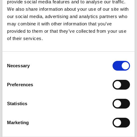
provide social media features and to analyse our traffic.
Stockholm
We also share information about your use of our site with
Nacka
our social media, advertising and analytics partners who
Täby
may combine it with other information that you’ve
Sollentuna
provided to them or that they’ve collected from your use
Järfälla
of their services.
Lidingö
Huddinge
Haninge
C
Tyresö
Necessary
o
Värmdö
n
Ekerö
s
Preferences
Norrtälje
e
Upplands Väsby
n
t
Statistics
Sigtuna
S
e
Oavsett var du befinner dig i Stockholmsregionen kan du
Marketing
l
enkelt beställa rätt servicepaket och få det levererat dit
e
det behövs.