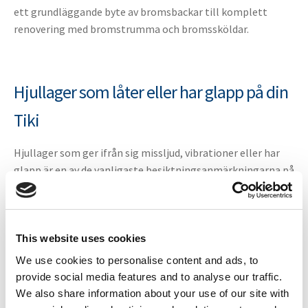
ett grundläggande byte av bromsbackar till komplett
renovering med bromstrumma och bromssköldar.
Hjullager som låter eller har glapp på din
Tiki
Hjullager som ger ifrån sig missljud, vibrationer eller har
glapp är en av de vanligaste besiktningsanmärkningarna på
Tiki släpvagnar och släpkärror. Ta med ett servicepaket
med hjullager till din verkstad – allt som behövs för att
åtgärda anmärkningen och godkännas vid ombesiktning
finns med.
This website uses cookies
We use cookies to personalise content and ads, to
provide social media features and to analyse our traffic.
We also share information about your use of our site with
Fyra nivåer – välj efter behovet