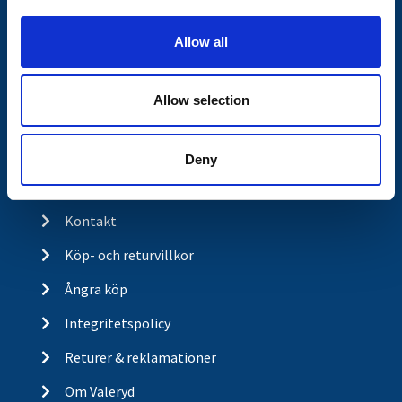
i
Släpvagnsfabrikat
o
Allow all
Släpvagnsservice
n
Våra produkter
Allow selection
Frågor & Svar
Butikskoncept
Deny
Kontakt
Kontakt
Köp- och returvillkor
Ångra köp
Integritetspolicy
Returer & reklamationer
Om Valeryd