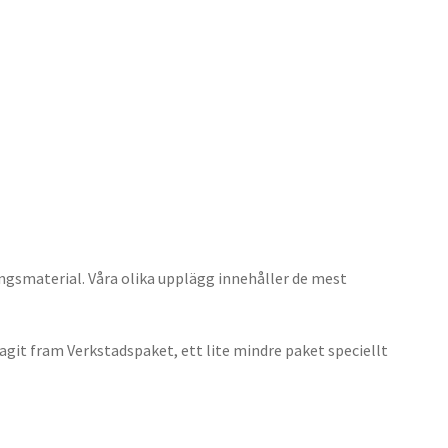
10. Kabel
11. Innerbelysning
12. Glödlampor
ingsmaterial. Våra olika upplägg innehåller de mest
agit fram Verkstadspaket, ett lite mindre paket speciellt