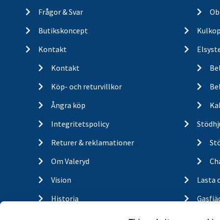
Frågor & Svar
Ob
Butikskoncept
Kulkop
Kontakt
Elsyst
Kontakt
Be
Köp- och returvillkor
Bel
Ångra köp
Ka
Integritetspolicy
Stödhj
Returer & reklamationer
St
Om Valeryd
Cha
Vision
Lasta 
Historia
Gasfjä
Om cookies
Outdo