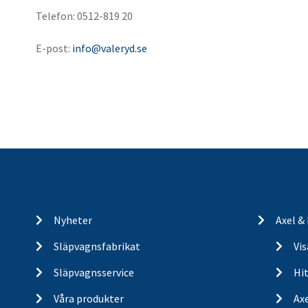
Telefon: 0512-819 20
E-post:
info@valeryd.se
Nyheter
Axel &
Släpvagnsfabrikat
Vi
Släpvagnsservice
Hit
Våra produkter
Ax