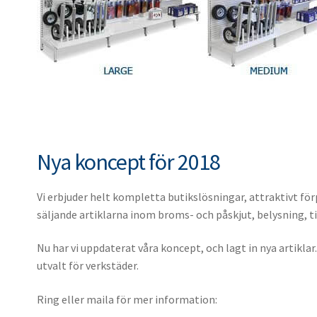
Bläddra i katalogen
10. Navtät
10. Utjämn
10. Nummer
10. Vinscha
11. Axeltap
11. Bromss
11. Breddm
11. Lastra
12. Justeri
12. Vantskr
12. Backlju
12. Gummis
13. Nockdet
13. Fjäder
13. Reservg
14. Bromsb
14. Påskju
14. Lgf skyl
15. Fjäders
15. Handb
15. Reflex
Nya koncept för 2018
16. Expande
16. Gummi
16. Belysni
17. Bromss
17. Kulkopp
17. Belysn
Vi erbjuder helt kompletta butikslösningar, attraktivt fö
18. Hjulmut
18. Säkerhe
18. Glödla
säljande artiklarna inom broms- och påskjut, belysning, ti
19. Hjulbult
19. Innerbe
Nu har vi uppdaterat våra koncept, och lagt in nya artikl
20. Bromsa
20. Varning
utvalt för verkstäder.
21. Obroms
21. Arbetsb
Ring eller maila för mer information:
22. Varsellj