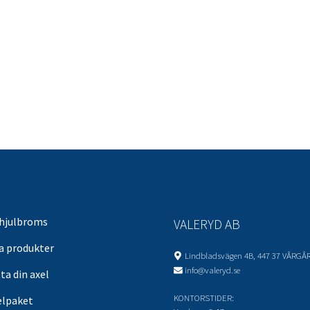
 hjulbroms
VALERYD AB
sa produkter
Lindbladsvägen 4B, 447 37 VÅRGÅ
info@valeryd.se
ta din axel
KONTORSTIDER:
elpaket