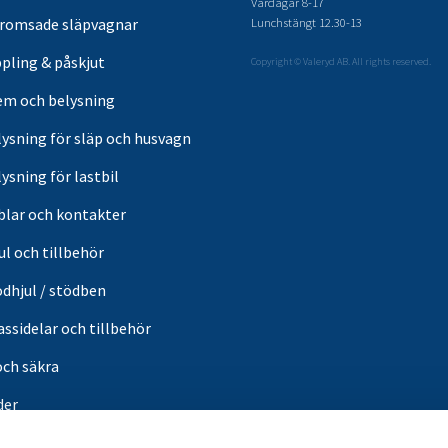
Vardagar 8-17
Lunchstängt 12.30-13
romsade släpvagnar
pling & påskjut
Copyright © Valeryd AB. All rights reserved.
em och belysning
lysning för släp och husvagn
ysning för lastbil
blar och kontakter
ul och tillbehör
ödhjul / stödben
ssidelar och tillbehör
och säkra
der
or