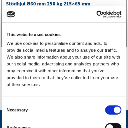
Stödhjul Ø60 mm 250 kg 215×65 mm
1165
kr
(932kr exkl. moms)
Köp online
This website uses cookies
We use cookies to personalise content and ads, to
provide social media features and to analyse our traffic.
We also share information about your use of our site with
our social media, advertising and analytics partners who
may combine it with other information that you’ve
provided to them or that they’ve collected from your use
of their services.
C
Necessary
o
n
Nyheter
s
Preferences