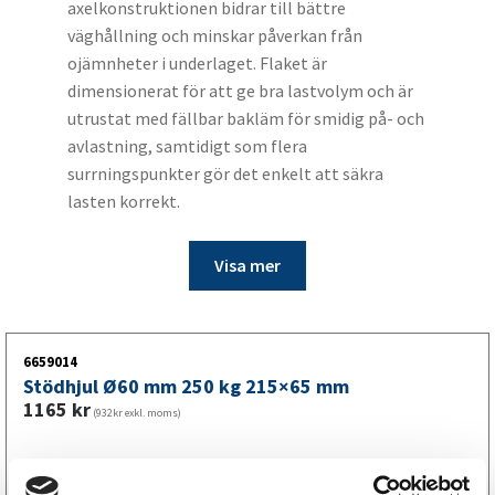
axelkonstruktionen bidrar till bättre
väghållning och minskar påverkan från
ojämnheter i underlaget. Flaket är
dimensionerat för att ge bra lastvolym och är
utrustat med fällbar bakläm för smidig på- och
avlastning, samtidigt som flera
surrningspunkter gör det enkelt att säkra
lasten korrekt.
Visa mer
6659014
Stödhjul Ø60 mm 250 kg 215×65 mm
1165
kr
(932kr exkl. moms)
Köp online