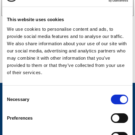
This website uses cookies
We use cookies to personalise content and ads, to
provide social media features and to analyse our traffic.
We also share information about your use of our site with
our social media, advertising and analytics partners who
may combine it with other information that you’ve
provided to them or that they’ve collected from your use
of their services.
C
Nyheter
Necessary
o
Släpvagnsfabrikat
n
s
Släpvagnsservice
Preferences
e
Våra produkter
n