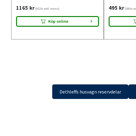
1165
kr
495
kr
(932kr exkl. moms)
(396kr e
Köp online
Dethleffs husvagn reservdelar