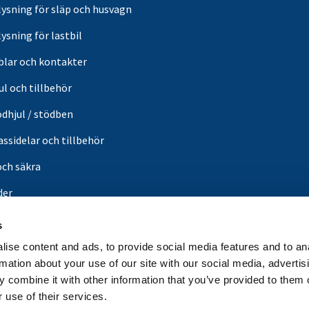
lysning för släp och husvagn
ysning för lastbil
blar och kontakter
ul och tillbehör
ödhjul / stödben
ssidelar och tillbehör
och säkra
der
or
s
din butik
ise content and ads, to provide social media features and to an
rmation about your use of our site with our social media, advertis
in
 combine it with other information that you’ve provided to them o
gnsfabrikat
 use of their services.