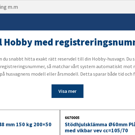
Belysning för lastbilssläp
ning
ingsok
skyltsbelysning
r
10. Vinsch
p
tång
arkeringslykta
mp
11. Kölrulle
ngsdetaljer
uv
s & Dimljus
troppar & Fästkrokar
Bläddra i katalogen
aljer
magasin
las
ill Hobby med registreringsnu
ack
tsbroms
t
et
romsspak
 snabbt hitta exakt rätt reservdel till din Hobby-husvagn. Du sli
ns registreringsnummer, så matchar vårt system automatiskt mot r
r
bälg
ngskit
er på husvagnens modell eller årsmodell. Detta sparar både tid och 
köld
ling / kulhandske
ingsramp
ter
tswire
mpa
Visa mer
lysning
d släpvagnsaxel
sljus
ad släpvagnsaxel
elysning
6670005
48 mm 150 kg 200×50
Stödhjulsklämma Ø60mm Pl
us
med vikbar vev cc=105/70