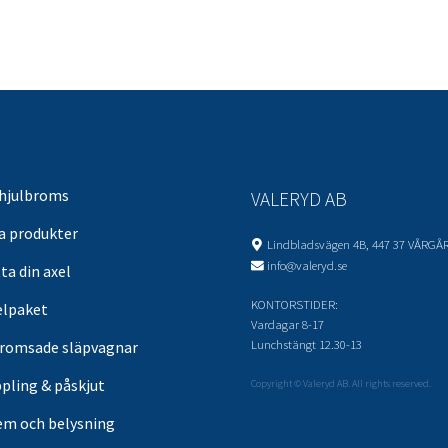
 hjulbroms
VALERYD AB
sa produkter
Lindbladsvägen 4B, 447 37 VÅRGÅ
info@valeryd.se
ta din axel
KONTORSTIDER:
elpaket
Vardagar 8-17
Lunchstängt 12.30-13
romsade släpvagnar
pling & påskjut
Copyright © Valeryd AB. All rights reserved.
em och belysning