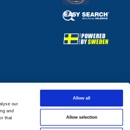
Allow all
alyse our
ing and
Allow selection
r that