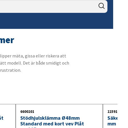
10. Kabel
11. Innerbelysning
12. Glödlampor
mmer
pper mäta, gissa eller riskera att
ätt modell. Det är både smidigt och
frustration.
6600201
2259100
åt
Stödhjulsklämma Ø48mm
Säkerhet
Standard med kort vev Plåt
mm med 