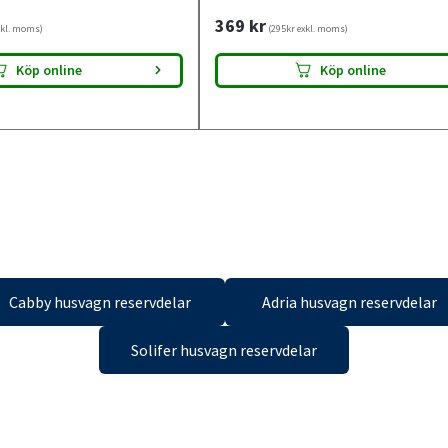
369
kr
xkl. moms)
(295kr exkl. moms)
Köp online
Köp online
Cabby husvagn reservdelar
Adria husvagn reservdelar
Solifer husvagn reservdelar