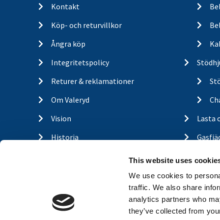
Kontakt
Be
Köp- och returvillkor
Bel
Ångra köp
Ka
Integritetspolicy
Stödhj
Returer & reklamationer
St
Om Valeryd
Cha
Vision
Lasta 
Historia
Gasfjä
Om cookies
Outdo
This website uses cookie
Trailerbrands
Hitta 
We use cookies to personal
traffic. We also share info
A-traktor
ÅF-log
analytics partners who may
Släpva
they’ve collected from your