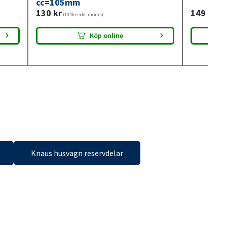
cc=105mm
130
kr
149
kr
(104kr exkl. moms)
(119
Köp online
Knaus husvagn reservdelar