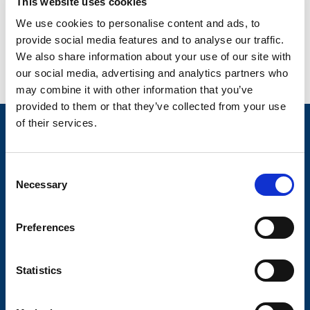
This website uses cookies
We use cookies to personalise content and ads, to
provide social media features and to analyse our traffic.
We also share information about your use of our site with
our social media, advertising and analytics partners who
may combine it with other information that you’ve
provided to them or that they’ve collected from your use
of their services.
Nyheter
Släpvagnsfabrikat
C
Släpvagnsservice
Necessary
o
n
Våra produkter
s
Preferences
Frågor & Svar
e
n
Butikskoncept
t
Statistics
Kontakt
S
e