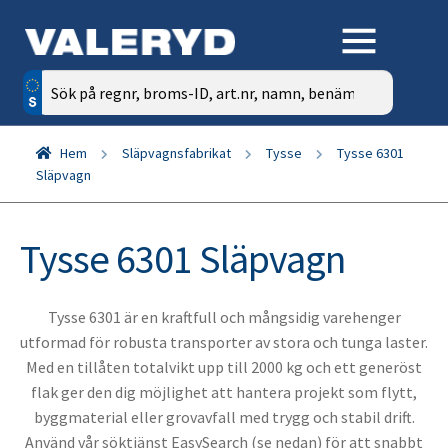
Sök
efter:
Hem
Släpvagnsfabrikat
Tysse
Tysse 6301
Släpvagn
Tysse 6301 Släpvagn
Tysse 6301 är en kraftfull och mångsidig varehenger
utformad för robusta transporter av stora och tunga laster.
Med en tillåten totalvikt upp till 2000 kg och ett generöst
flak ger den dig möjlighet att hantera projekt som flytt,
byggmaterial eller grovavfall med trygg och stabil drift.
Använd vår söktjänst EasySearch (se nedan) för att snabbt