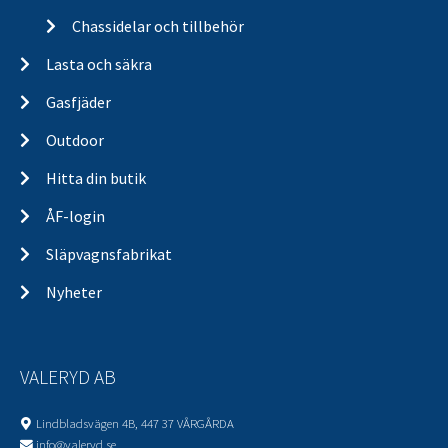
Chassidelar och tillbehör
Lasta och säkra
Gasfjäder
Outdoor
Hitta din butik
ÅF-login
Släpvagnsfabrikat
Nyheter
VALERYD AB
Lindbladsvägen 4B, 447 37 VÅRGÅRDA
info@valeryd.se