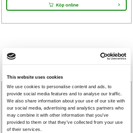
Köp online
Storsäljare
This website uses cookies
We use cookies to personalise content and ads, to
3160052
provide social media features and to analyse our traffic.
LGF Skylt Självhäftande
We also share information about your use of our site with
238
kr
(190kr exkl. moms)
our social media, advertising and analytics partners who
may combine it with other information that you’ve
provided to them or that they’ve collected from your use
Köp online
of their services.