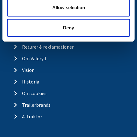
Kontakt
Allow selection
Köp- och returvillkor
Ångra köp
Deny
Integritetspolicy
Returer & reklamationer
Om Valeryd
Vision
Historia
Om cookies
Trailerbrands
A-traktor