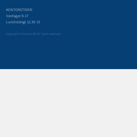
KONTORSTIDER:
Vardagar 8-17
Lunchstängt 12.30-13
Copyright © Valeryd AB. All rights reserved.