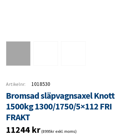
1018530
Artikelnr:
Bromsad släpvagnsaxel Knott
1500kg 1300/1750/5×112 FRI
FRAKT
11244
kr
(8995kr exkl. moms)