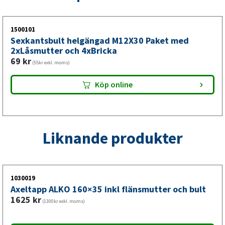
och husvagn
Byt hela axeln om axelröret är böjt, sprucket eller kraftigt
1500101
Sexkantsbult helgängad M12X30 Paket med
rostat – skador som inte kan repareras säkert. På äldre
2xLåsmutter och 4xBricka
Knott-släp (12–20+ år) är ett komplett axelbyte ofta
69
kr
(55kr exkl. moms)
säkrare och mer ekonomiskt än att renovera komponenter
separat. Alltid med fri frakt.
Köp online
Liknande produkter
1030019
Axeltapp ALKO 160×35 inkl flänsmutter och bult
1625
kr
(1300kr exkl. moms)