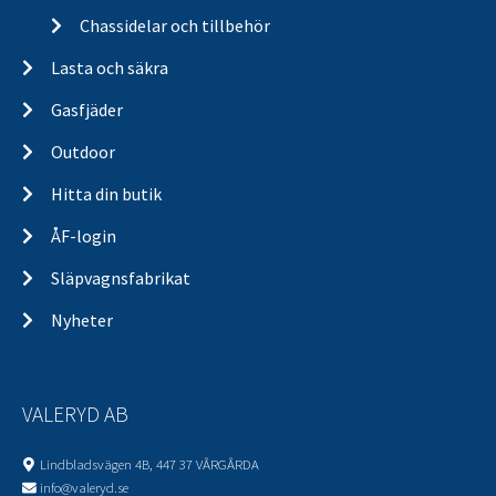
Chassidelar och tillbehör
Lasta och säkra
Gasfjäder
Outdoor
Hitta din butik
ÅF-login
Släpvagnsfabrikat
Nyheter
VALERYD AB
Lindbladsvägen 4B, 447 37 VÅRGÅRDA
info@valeryd.se