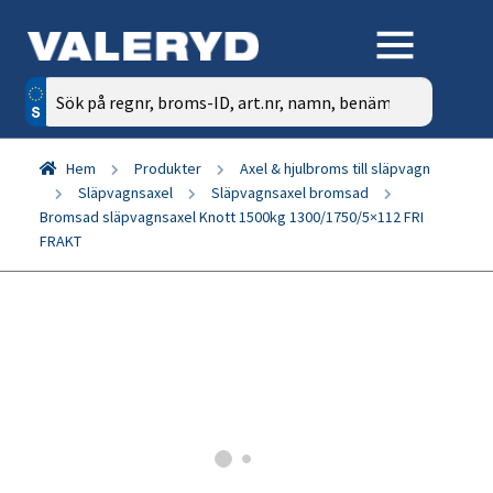
Sök
efter:
Hem
Produkter
Axel & hjulbroms till släpvagn
Släpvagnsaxel
Släpvagnsaxel bromsad
Bromsad släpvagnsaxel Knott 1500kg 1300/1750/5×112 FRI
FRAKT