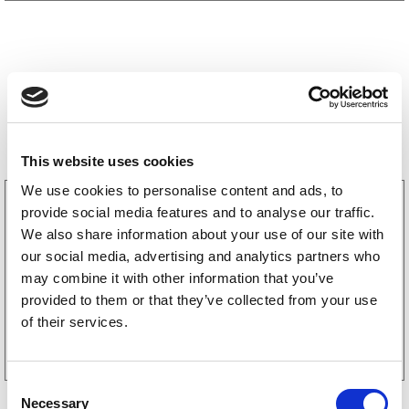
Storsäljare
This website uses cookies
We use cookies to personalise content and ads, to
3160052
provide social media features and to analyse our traffic.
LGF Skylt Självhäftande
We also share information about your use of our site with
238
kr
(190kr exkl. moms)
our social media, advertising and analytics partners who
may combine it with other information that you’ve
provided to them or that they’ve collected from your use
of their services.
Köp online
C
Necessary
o