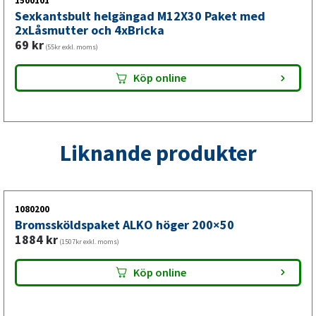
1500101
10–18 år gamla. Alltid med fri frakt.
Sexkantsbult helgängad M12X30 Paket med
2xLåsmutter och 4xBricka
69
kr
(55kr exkl. moms)
Köp online
Liknande produkter
1080200
Bromssköldspaket ALKO höger 200×50
1884
kr
(1507kr exkl. moms)
Köp online