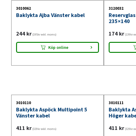
3010062
3120032
Baklykta Ajba Vänster kabel
Reservglas
235×140
244
kr
174
kr
(195kr exkl. moms)
(139kr e
Köp online
3010110
3010111
Baklykta Aspöck Multipoint 5
Baklykta A
Vänster kabel
Höger kabe
411
kr
411
kr
(329kr exkl. moms)
(329kr e