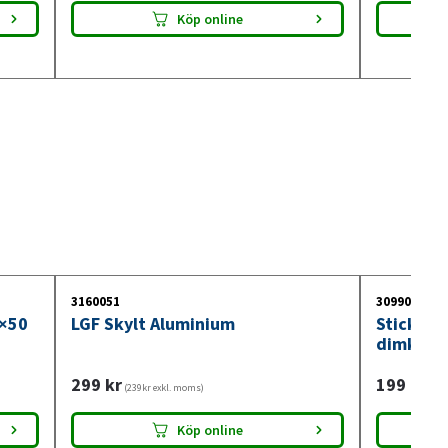
Köp online
3160051
3099018
0×50
LGF Skylt Aluminium
Stickdos
dimkont
299
kr
199
kr
(239kr exkl. moms)
(159
Köp online