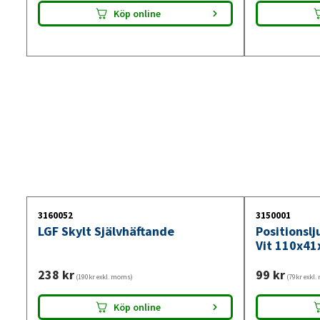
Köp online
3160052
3150001
LGF Skylt Självhäftande
Positionsl
Vit 110x41
238
kr
99
kr
(190kr exkl. moms)
(79kr exkl
Köp online