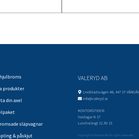
 hjulbroms
VALERYD AB
sa produkter
Lindbladsvägen 4B, 447 37 VÅRGÅ
info@valeryd.se
ta din axel
KONTORSTIDER:
elpaket
Vardagar 8-17
Lunchstängt 12.30-13
romsade släpvagnar
pling & påskjut
Copyright © Valeryd AB. All rights reserved.