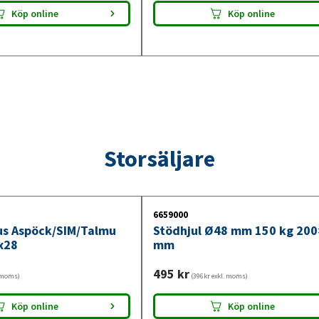
Köp online
Köp online
Storsäljare
6659000
jus Aspöck/SIM/Talmu
Stödhjul Ø48 mm 150 kg 20
x28
mm
495
kr
. moms)
(396kr exkl. moms)
Köp online
Köp online