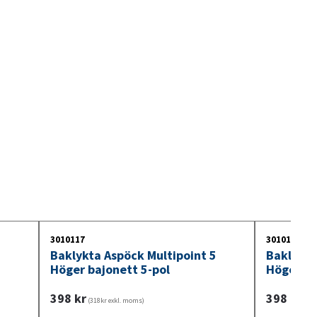
före montering.
3010117
3010113
5
Baklykta Aspöck Multipoint 5
Baklykta
Höger bajonett 5-pol
Höger ba
398
kr
398
kr
(318kr exkl. moms)
(318