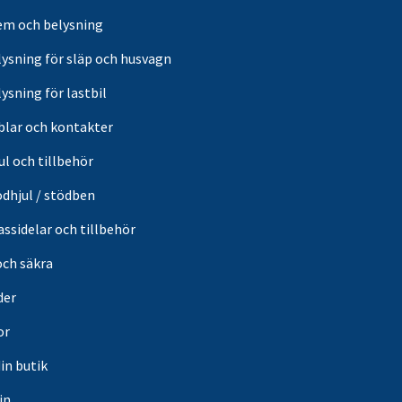
em och belysning
lysning för släp och husvagn
ysning för lastbil
blar och kontakter
ul och tillbehör
ödhjul / stödben
ssidelar och tillbehör
och säkra
der
or
din butik
in