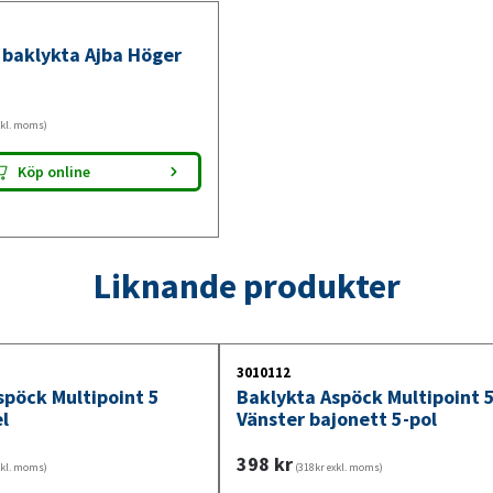
överensstämmer med befintlig installation 
 baklykta Ajba Höger
xkl. moms)
Köp online
Liknande produkter
3010112
spöck Multipoint 5
Baklykta Aspöck Multipoint 
l
Vänster bajonett 5-pol
398
kr
xkl. moms)
(318kr exkl. moms)