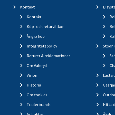
Kontakt
Elsyst
Kontakt
Be
Köp- och returvillkor
Bel
Ångra köp
Ka
Integritetspolicy
Stödhj
Returer & reklamationer
St
Om Valeryd
Cha
Vision
Lasta 
Historia
Gasfjä
Om cookies
Outdo
Trailerbrands
Hitta 
A-traktor
ÅF-log