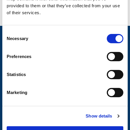
provided to them or that they’ve collected from your use
of their services.
C
Nyheter
Necessary
o
n
Släpvagnsfabrikat
s
Preferences
Släpvagnsservice
e
n
Våra produkter
t
Statistics
Frågor & Svar
S
e
Butikskoncept
Marketing
l
Kontakt
e
c
Kontakt
Show details
t
i
Köp- och returvillkor