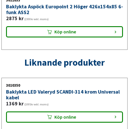
3012033
Baklykta Aspöck Europoint 2 Höger 426x154x85 6-
pålitlig lösning för lastbilar som kräver robust belysning i
funk ASS2
alla väderförhållanden.
2875
kr
(2300kr exkl. moms)
Baklampa till lastbil
Köp online
Monteringen är enkel och går snabbt för erfarna montörer
eller verkstäder med rätt utrustning. Denna baklykta
passar väl på många lastbilsmodeller och erbjuder
Liknande produkter
långvarig prestanda tack vare sitt robusta konstruktion.
Glödlampans design möjliggör enkel utbyte när behov
uppstår.
3010350
Baklykta LED Valeryd SCANDI-314 krom Universal
kabel
1369
kr
(1095kr exkl. moms)
Köp online