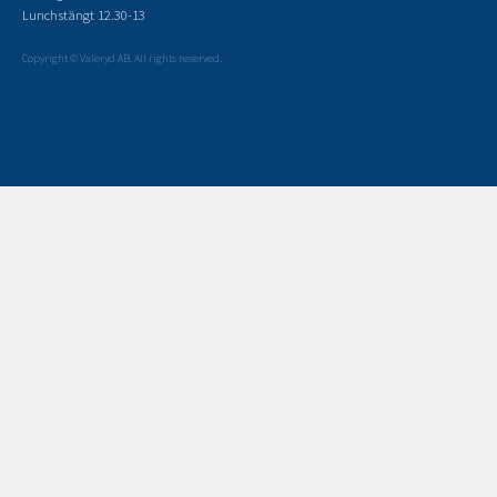
Lunchstängt 12.30-13
Copyright © Valeryd AB. All rights reserved.