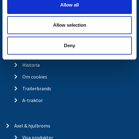
o
Allow all
Ångra köp
n
Integritetspolicy
Allow selection
Returer & reklamationer
Om Valeryd
Deny
Vision
Historia
Om cookies
Trailerbrands
A-traktor
Axel & hjulbroms
Visa produkter