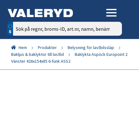
Sök
efter:
Hem
Produkter
Belysning för lastbilssläp
Bakljus & baklyktor till lastbil
Baklykta Aspöck Europoint 2
Vänster 426x154x85 6-funk ASS2