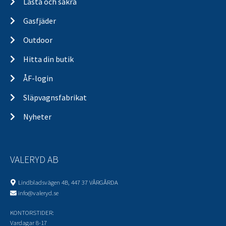
Lasta och säkra
Gasfjäder
Outdoor
Hitta din butik
ÅF-login
Släpvagnsfabrikat
Nyheter
VALERYD AB
Lindbladsvägen 4B, 447 37 VÅRGÅRDA
info@valeryd.se
KONTORSTIDER:
Vardagar 8-17