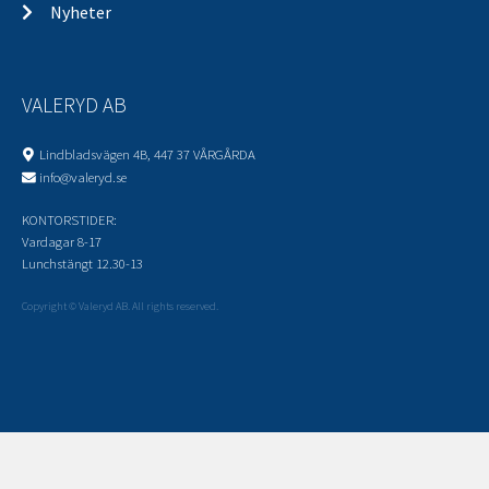
Nyheter
VALERYD AB
Lindbladsvägen 4B, 447 37 VÅRGÅRDA
info@valeryd.se
KONTORSTIDER:
Vardagar 8-17
Lunchstängt 12.30-13
Copyright © Valeryd AB. All rights reserved.