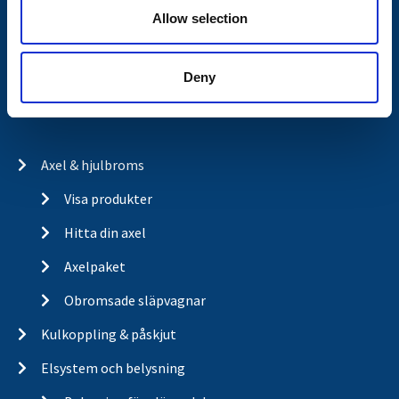
Allow selection
Om cookies
Trailerbrands
Deny
A-traktor
Axel & hjulbroms
Visa produkter
Hitta din axel
Axelpaket
Obromsade släpvagnar
Kulkoppling & påskjut
Elsystem och belysning