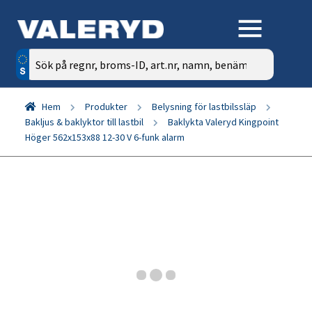
Sök
efter:
Hem
Produkter
Belysning för lastbilssläp
Bakljus & baklyktor till lastbil
Baklykta Valeryd Kingpoint
Höger 562x153x88 12-30 V 6-funk alarm