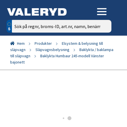
Sök
efter:
Hem
Produkter
Elsystem & belysning till
släpvagn
Släpvagnsbelysning
Baklykta / baklampa
till släpvagn
Baklykta Humbaur 245-modell Vänster
bajonett