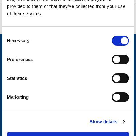
provided to them or that they’ve collected from your use
of their services.
C
Necessary
o
Nyheter
n
Släpvagnsfabrikat
s
Preferences
e
Släpvagnsservice
n
t
Statistics
Våra produkter
S
Frågor & Svar
e
Marketing
l
Butikskoncept
e
Kontakt
c
Show details
t
Kontakt
i