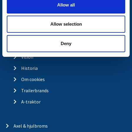
o
Köp- och returvillkor
Allow all
n
Ångra köp
Integritetspolicy
Allow selection
Returer & reklamationer
Deny
Om Valeryd
Vision
Historia
Om cookies
Trailerbrands
A-traktor
Axel & hjulbroms