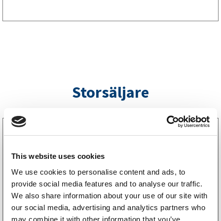
Storsäljare
3160052
LGF Skylt Självhäftande
238
kr
(190kr exkl. moms)
This website uses cookies
We use cookies to personalise content and ads, to
provide social media features and to analyse our traffic.
Köp online
We also share information about your use of our site with
our social media, advertising and analytics partners who
may combine it with other information that you’ve