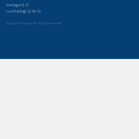
Vardagar 8-17
Lunchstängt 12.30-13
Copyright © Valeryd AB. All rights reserved.