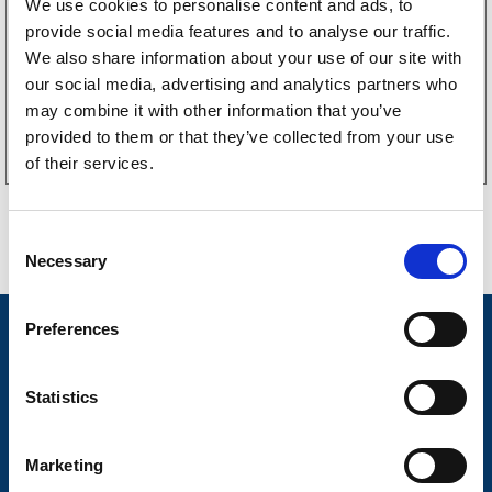
We use cookies to personalise content and ads, to
238
kr
(190kr exkl. moms)
provide social media features and to analyse our traffic.
We also share information about your use of our site with
our social media, advertising and analytics partners who
may combine it with other information that you’ve
Köp online
provided to them or that they’ve collected from your use
of their services.
C
Necessary
o
n
s
Preferences
Nyheter
e
n
Släpvagnsfabrikat
t
Statistics
Släpvagnsservice
S
e
Våra produkter
Marketing
l