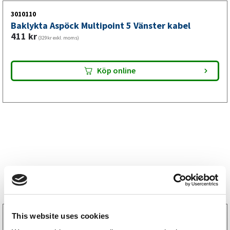
3010110
Baklykta Aspöck Multipoint 5 Vänster kabel
411
kr
(329kr exkl. moms)
Köp online
Storsäljare
This website uses cookies
3160052
LGF Skylt Självhäftande