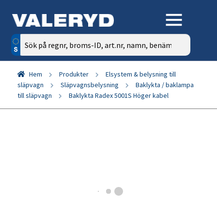
Sök
efter:
Hem
Produkter
Elsystem & belysning till
släpvagn
Släpvagnsbelysning
Baklykta / baklampa
till släpvagn
Baklykta Radex 5001S Höger kabel