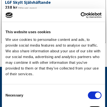
LGF Skylt Självhäftande
238
kr
(190kr exkl. moms)
Köp online
This website uses cookies
We use cookies to personalise content and ads, to
provide social media features and to analyse our traffic.
We also share information about your use of our site with
our social media, advertising and analytics partners who
may combine it with other information that you’ve
provided to them or that they’ve collected from your use
of their services.
Nyheter
Släpvagnsfabrikat
C
Släpvagnsservice
Necessary
o
n
Våra produkter