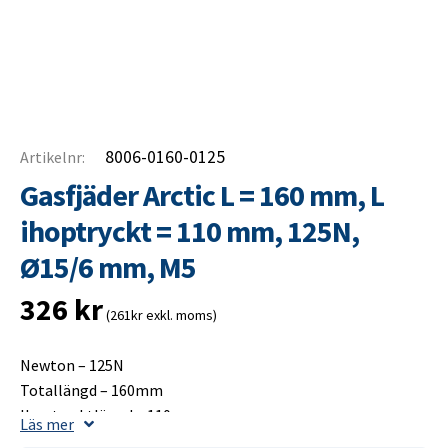
8006-0160-0125
Artikelnr:
Gasfjäder Arctic L = 160 mm, L
ihoptryckt = 110 mm, 125N,
Ø15/6 mm, M5
326
kr
(261kr exkl. moms)
Newton – 125N
Totallängd – 160mm
Ihoptrycktlängd – 110mm
Läs mer
Slaglängd – 60mm