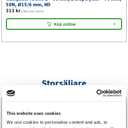
mm,
50N, Ø15/6 mm, M5
313
kr
M5
(250kr exkl. moms)
mängd
Köp online
Storsäljare
3160052
LGF Skylt Självhäftande
This website uses cookies
238
kr
(190kr exkl. moms)
We use cookies to personalise content and ads, to