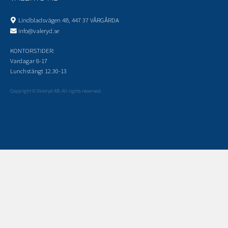
Lindbladsvägen 4B, 447 37 VÅRGÅRDA
info@valeryd.se
KONTORSTIDER:
Vardagar 8-17
Lunchstängt 12.30-13
Copyright © Valeryd AB. All rights reserved.