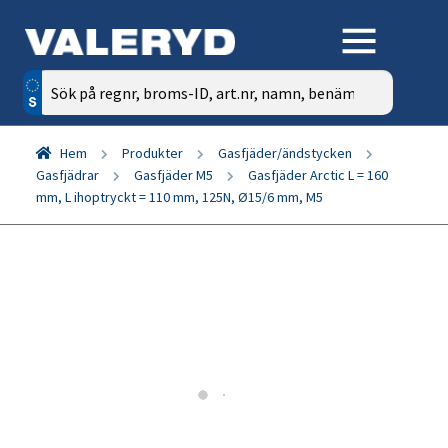
Sök
efter:
Hem
Produkter
Gasfjäder/ändstycken
Gasfjädrar
Gasfjäder M5
Gasfjäder Arctic L = 160
mm, L ihoptryckt = 110 mm, 125N, Ø15/6 mm, M5