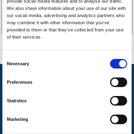
provide social media features and to analyse our traffic.
We also share information about your use of our site with
Köp online
our social media, advertising and analytics partners who
may combine it with other information that you’ve
provided to them or that they’ve collected from your use
of their services.
C
Necessary
o
n
Nyheter
s
Preferences
Släpvagnsfabrikat
e
n
Släpvagnsservice
t
Statistics
S
Våra produkter
e
Marketing
Frågor & Svar
l
e
Butikskoncept