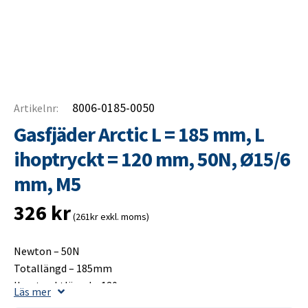
8006-0185-0050
Artikelnr:
Gasfjäder Arctic L = 185 mm, L
ihoptryckt = 120 mm, 50N, Ø15/6
mm, M5
326
kr
(261kr exkl. moms)
Newton – 50N
Totallängd – 185mm
Ihoptrycktlängd – 120mm
Läs mer
Slaglängd – 75mm