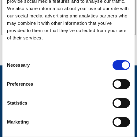
provide social media features and to analyse our traffic.
We also share information about your use of our site with
Köp online
our social media, advertising and analytics partners who
may combine it with other information that you’ve
provided to them or that they’ve collected from your use
of their services.
C
Necessary
o
n
Nyheter
s
Preferences
Släpvagnsfabrikat
e
n
Släpvagnsservice
t
Statistics
S
Våra produkter
e
Marketing
Frågor & Svar
l
e
Butikskoncept