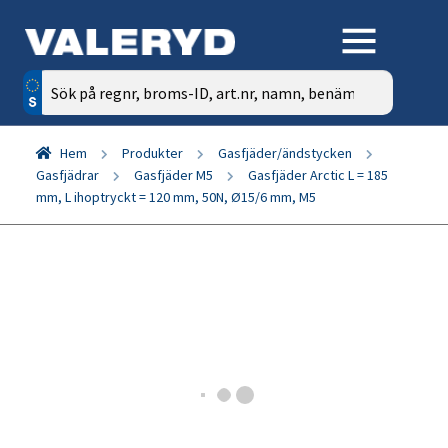
Sök
efter:
Hem
Produkter
Gasfjäder/ändstycken
Gasfjädrar
Gasfjäder M5
Gasfjäder Arctic L = 185
mm, L ihoptryckt = 120 mm, 50N, Ø15/6 mm, M5