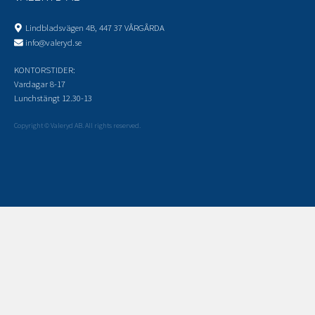
Lindbladsvägen 4B, 447 37 VÅRGÅRDA
info@valeryd.se
KONTORSTIDER:
Vardagar 8-17
Lunchstängt 12.30-13
Copyright © Valeryd AB. All rights reserved.