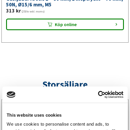
mm,
50N, Ø15/6 mm, M5
313
kr
M5
(250kr exkl. moms)
mängd
Köp online
Storsäljare
3160052
LGF Skylt Självhäftande
This website uses cookies
238
kr
(190kr exkl. moms)
We use cookies to personalise content and ads, to