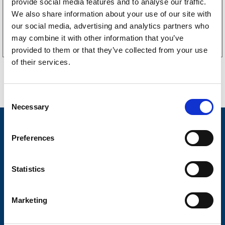
provide social media features and to analyse our traffic.
We also share information about your use of our site with
Köp online
our social media, advertising and analytics partners who
may combine it with other information that you’ve
provided to them or that they’ve collected from your use
of their services.
C
Necessary
o
n
Nyheter
s
Preferences
Släpvagnsfabrikat
e
n
Släpvagnsservice
t
Statistics
S
Våra produkter
e
Marketing
Frågor & Svar
l
e
Butikskoncept