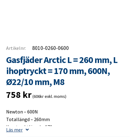
8010-0260-0600
Artikelnr:
Gasfjäder Arctic L = 260 mm, L
ihoptryckt = 170 mm, 600N,
Ø22/10 mm, M8
758
kr
(606kr exkl. moms)
Newton – 600N
Totallängd – 260mm
Ihoptrycktlängd – 170mm
Läs mer
Slaglängd – 100mm