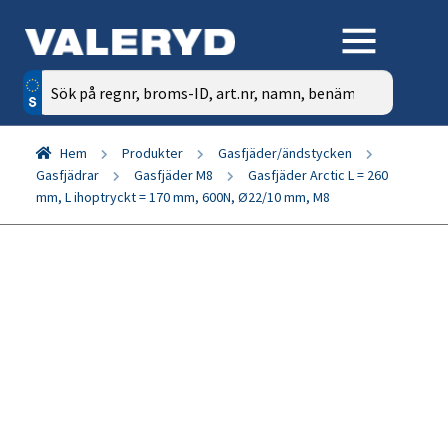
Sök
efter:
Hem
Produkter
Gasfjäder/ändstycken
Gasfjädrar
Gasfjäder M8
Gasfjäder Arctic L = 260
mm, L ihoptryckt = 170 mm, 600N, Ø22/10 mm, M8