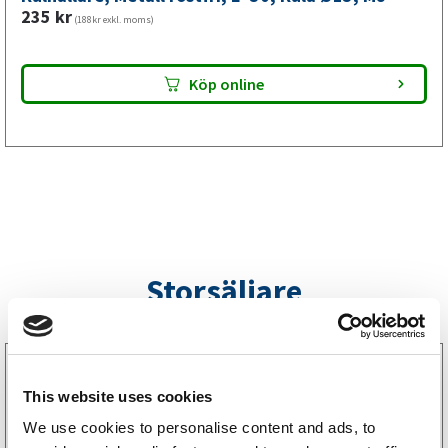
mm,
235
kr
(188kr exkl. moms)
M8
mängd
Köp online
Storsäljare
3160052
LGF Skylt Självhäftande
This website uses cookies
238
kr
(190kr exkl. moms)
We use cookies to personalise content and ads, to