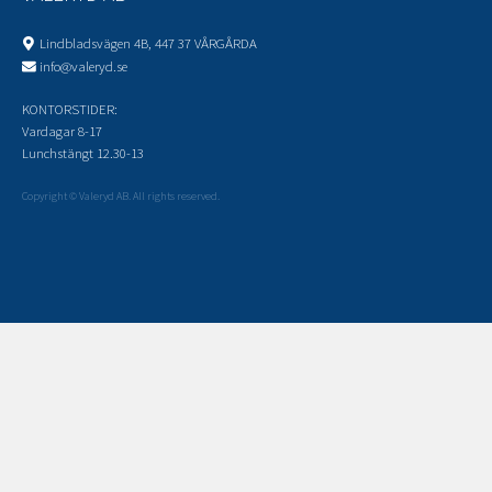
Lindbladsvägen 4B, 447 37 VÅRGÅRDA
info@valeryd.se
KONTORSTIDER:
Vardagar 8-17
Lunchstängt 12.30-13
Copyright © Valeryd AB. All rights reserved.