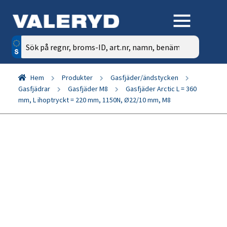
Sök
efter:
Hem
Produkter
Gasfjäder/ändstycken
Gasfjädrar
Gasfjäder M8
Gasfjäder Arctic L = 360
mm, L ihoptryckt = 220 mm, 1150N, Ø22/10 mm, M8