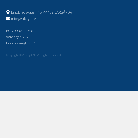
Lindbladsvägen 4B, 447 37 VÅRGÅRDA
info@valeryd.se
KONTORSTIDER:
Vardagar 8-17
Lunchstängt 12.30-13
Copyright © Valeryd AB. All rights reserved.