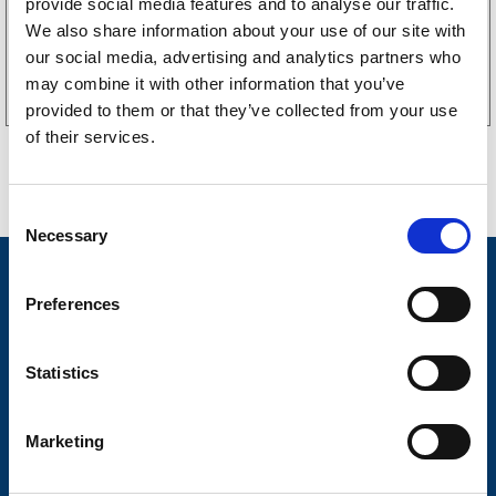
provide social media features and to analyse our traffic.
We also share information about your use of our site with
Köp online
our social media, advertising and analytics partners who
may combine it with other information that you’ve
provided to them or that they’ve collected from your use
of their services.
C
Necessary
o
n
Nyheter
s
Preferences
Släpvagnsfabrikat
e
n
Släpvagnsservice
t
Statistics
S
Våra produkter
e
Marketing
Frågor & Svar
l
e
Butikskoncept