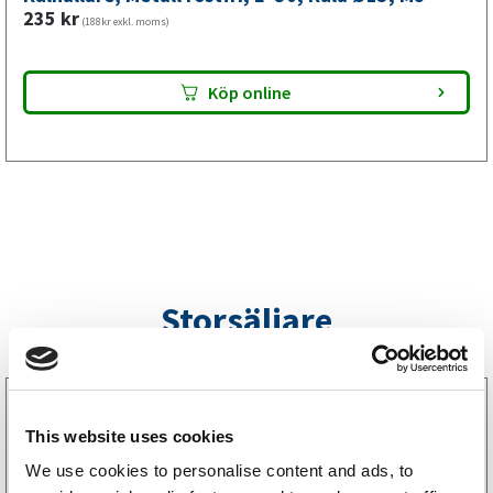
mm,
235
kr
(188kr exkl. moms)
M8
mängd
Köp online
Storsäljare
3160052
LGF Skylt Självhäftande
This website uses cookies
238
kr
(190kr exkl. moms)
We use cookies to personalise content and ads, to