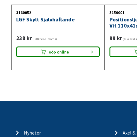
3160052
3150001
LGF Skylt Självhäftande
Positionsl
Vit 110x41
238
kr
99
kr
(190kr exkl. moms)
(79kr exkl
Köp online
Nyheter
Axel &