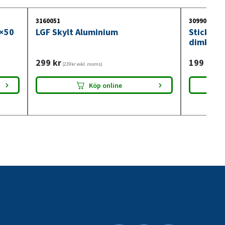
3160051
3099018
0×50
LGF Skylt Aluminium
Stickdos
dimkont
299
kr
199
kr
(239kr exkl. moms)
(159
Köp online