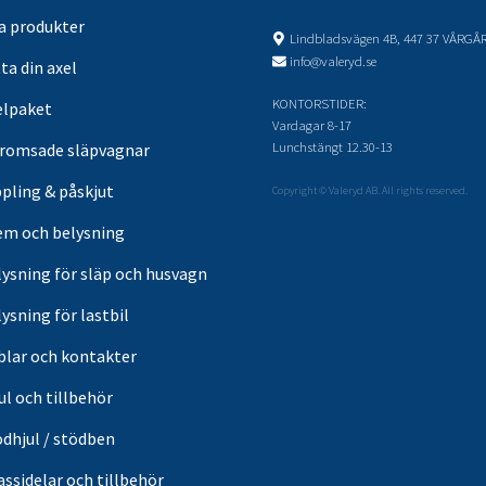
sa produkter
Lindbladsvägen 4B, 447 37 VÅRGÅ
info@valeryd.se
ta din axel
KONTORSTIDER:
elpaket
Vardagar 8-17
Lunchstängt 12.30-13
romsade släpvagnar
pling & påskjut
Copyright © Valeryd AB. All rights reserved.
em och belysning
lysning för släp och husvagn
ysning för lastbil
blar och kontakter
ul och tillbehör
ödhjul / stödben
ssidelar och tillbehör