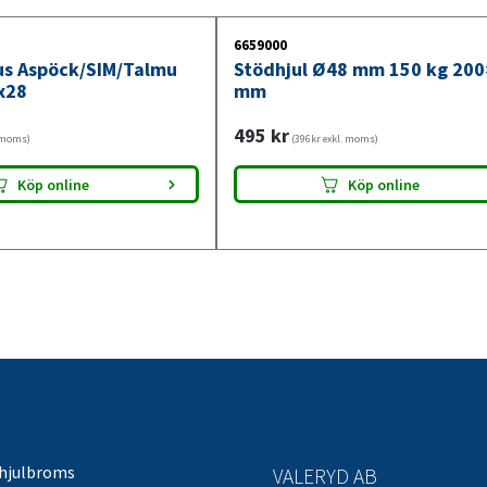
6659000
jus Aspöck/SIM/Talmu
Stödhjul Ø48 mm 150 kg 20
x28
mm
495
kr
. moms)
(396kr exkl. moms)
Köp online
Köp online
 hjulbroms
VALERYD AB