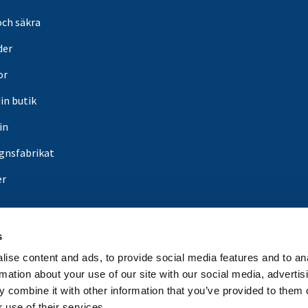
och säkra
der
or
din butik
in
gnsfabrikat
er
s
ise content and ads, to provide social media features and to an
rmation about your use of our site with our social media, advertis
 combine it with other information that you’ve provided to them o
 use of their services.