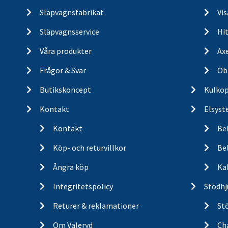
Släpvagnsfabrikat
Vi
Släpvagnsservice
Hit
Våra produkter
Ax
Frågor & Svar
Ob
Butikskoncept
Kulkop
Kontakt
Elsyst
Kontakt
Be
Köp- och returvillkor
Bel
Ångra köp
Ka
Integritetspolicy
Stödhj
Returer & reklamationer
St
Om Valeryd
Cha