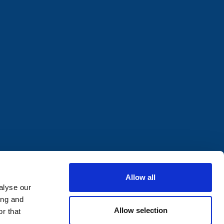
Allow all
alyse our
ing and
Allow selection
r that