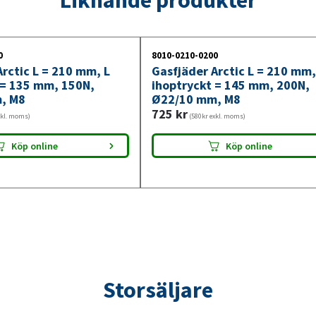
550N,
Ø22/10
mm,
0
8010-0210-0200
M8
rctic L = 210 mm, L
Gasfjäder Arctic L = 210 mm,
mängd
 = 135 mm, 150N,
ihoptryckt = 145 mm, 200N,
, M8
Ø22/10 mm, M8
725
kr
xkl. moms)
(580kr exkl. moms)
Köp online
Köp online
Storsäljare