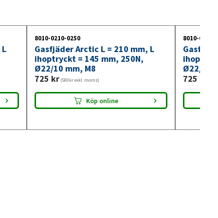
8010-0210-0250
8010-0210-
 L
Gasfjäder Arctic L = 210 mm, L
Gasfjäde
ihoptryckt = 145 mm, 250N,
ihoptryc
Ø22/10 mm, M8
Ø22/10 
725
kr
725
kr
(580kr exkl. moms)
(580
Köp online