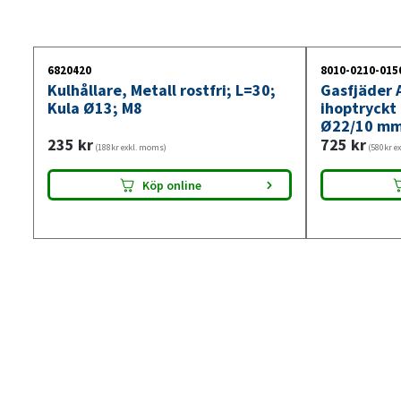
6820420
8010-0210-015
Kulhållare, Metall rostfri; L=30;
Gasfjäder A
Kula Ø13; M8
ihoptryckt
Ø22/10 mm
235
kr
725
kr
(188kr exkl. moms)
(580kr e
Köp online