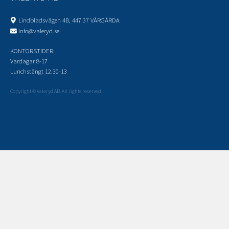
Lindbladsvägen 4B, 447 37 VÅRGÅRDA
info@valeryd.se
KONTORSTIDER:
Vardagar 8-17
Lunchstängt 12.30-13
Copyright © Valeryd AB. All rights reserved.