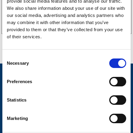
provide social media features and to analyse our traffic.
We also share information about your use of our site with
Köp online
our social media, advertising and analytics partners who
may combine it with other information that you’ve
provided to them or that they’ve collected from your use
of their services.
C
Necessary
o
n
Nyheter
s
Preferences
Släpvagnsfabrikat
e
n
Släpvagnsservice
t
Statistics
S
Våra produkter
e
Marketing
Frågor & Svar
l
e
Butikskoncept