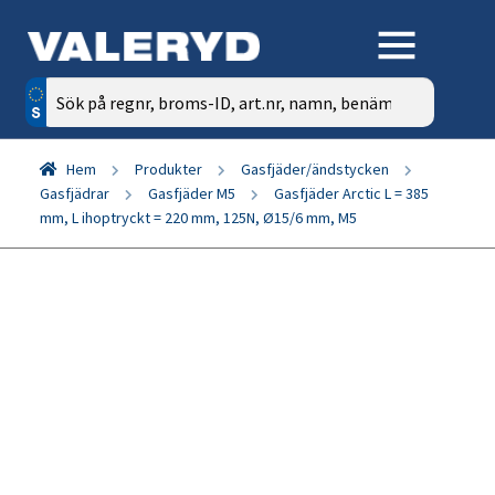
Sök
efter:
Hem
Produkter
Gasfjäder/ändstycken
Gasfjädrar
Gasfjäder M5
Gasfjäder Arctic L = 385
mm, L ihoptryckt = 220 mm, 125N, Ø15/6 mm, M5