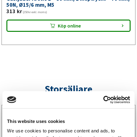
mm,
50N, Ø15/6 mm, M5
313
kr
M5
(250kr exkl. moms)
mängd
Köp online
Storsäljare
3160052
LGF Skylt Självhäftande
This website uses cookies
238
kr
(190kr exkl. moms)
We use cookies to personalise content and ads, to