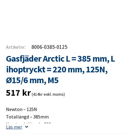
8006-0385-0125
Artikelnr:
Gasfjäder Arctic L = 385 mm, L
ihoptryckt = 220 mm, 125N,
Ø15/6 mm, M5
517
kr
(414kr exkl. moms)
Newton – 125N
Totallängd – 385mm
Ihoptrycktlängd – 220mm
Läs mer
Slaglängd – 175mm