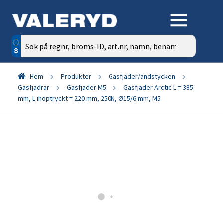
Sök
efter:
Hem
Produkter
Gasfjäder/ändstycken
Gasfjädrar
Gasfjäder M5
Gasfjäder Arctic L = 385
mm, L ihoptryckt = 220 mm, 250N, Ø15/6 mm, M5