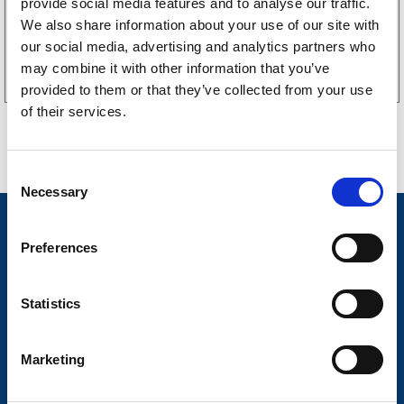
provide social media features and to analyse our traffic.
We also share information about your use of our site with
Köp online
our social media, advertising and analytics partners who
may combine it with other information that you’ve
provided to them or that they’ve collected from your use
of their services.
C
Necessary
o
n
Nyheter
s
Preferences
Släpvagnsfabrikat
e
n
Släpvagnsservice
t
Statistics
S
Våra produkter
e
Marketing
Frågor & Svar
l
e
Butikskoncept