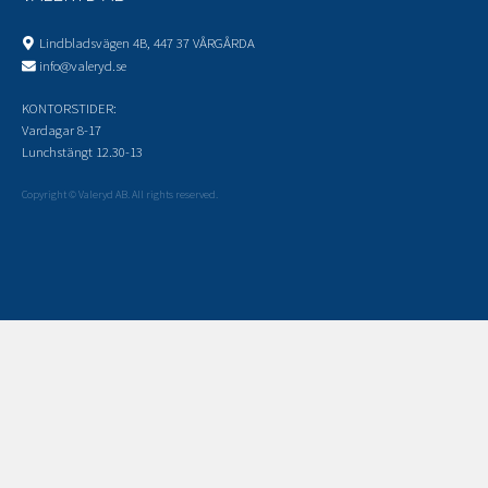
Lindbladsvägen 4B, 447 37 VÅRGÅRDA
info@valeryd.se
KONTORSTIDER:
Vardagar 8-17
Lunchstängt 12.30-13
Copyright © Valeryd AB. All rights reserved.