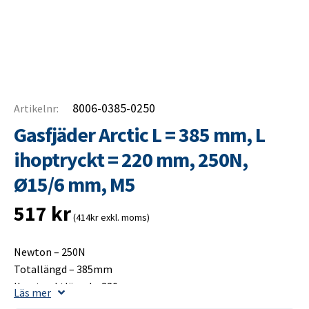
8006-0385-0250
Artikelnr:
Gasfjäder Arctic L = 385 mm, L
ihoptryckt = 220 mm, 250N,
Ø15/6 mm, M5
517
kr
(414kr exkl. moms)
Newton – 250N
Totallängd – 385mm
Ihoptrycktlängd – 220mm
Läs mer
Slaglängd – 175mm