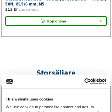
mm,
50N, Ø15/6 mm, M5
313
kr
M5
(250kr exkl. moms)
mängd
Köp online
Storsäljare
3160052
LGF Skylt Självhäftande
This website uses cookies
238
kr
(190kr exkl. moms)
We use cookies to personalise content and ads, to