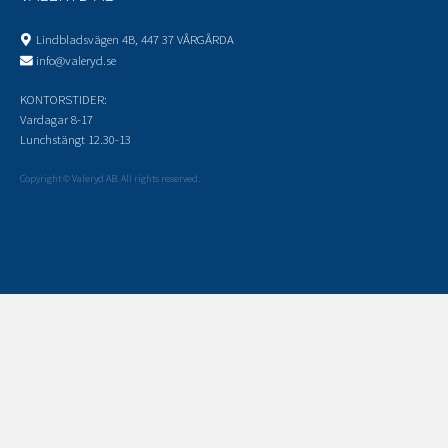
Lindbladsvägen 4B, 447 37 VÅRGÅRDA
info@valeryd.se
KONTORSTIDER:
Vardagar 8-17
Lunchstängt 12.30-13
Copyright © Valeryd AB. All rights reserved.