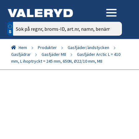
Sök
efter:
Hem
Produkter
Gasfjäder/ändstycken
Gasfjädrar
Gasfjäder M8
Gasfjäder Arctic L = 410
mm, L ihoptryckt = 245 mm, 650N, Ø22/10 mm, M8