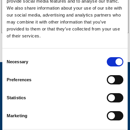
provide social media features and to analyse our traffic.
We also share information about your use of our site with
Köp online
our social media, advertising and analytics partners who
may combine it with other information that you’ve
provided to them or that they’ve collected from your use
of their services.
C
Necessary
o
n
Nyheter
s
Preferences
Släpvagnsfabrikat
e
n
Släpvagnsservice
t
Statistics
S
Våra produkter
e
Marketing
Frågor & Svar
l
e
Butikskoncept