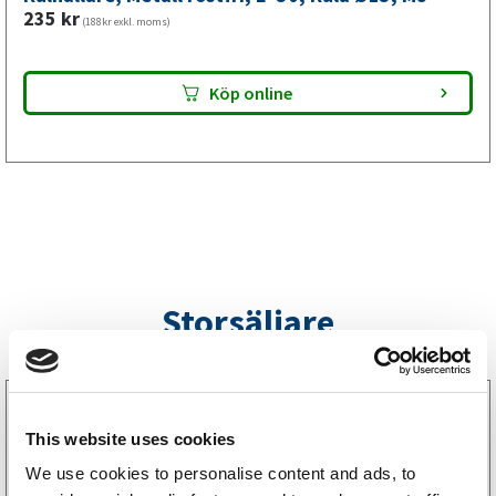
mm,
235
kr
(188kr exkl. moms)
M8
mängd
Köp online
Storsäljare
3160052
LGF Skylt Självhäftande
This website uses cookies
238
kr
(190kr exkl. moms)
We use cookies to personalise content and ads, to