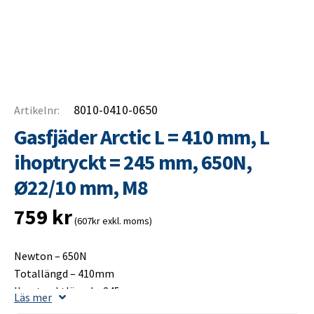
8010-0410-0650
Artikelnr:
Gasfjäder Arctic L = 410 mm, L
ihoptryckt = 245 mm, 650N,
Ø22/10 mm, M8
759
kr
(607kr exkl. moms)
Newton – 650N
Totallängd – 410mm
Ihoptrycktlängd – 245mm
Läs mer
Slaglängd – 175mm