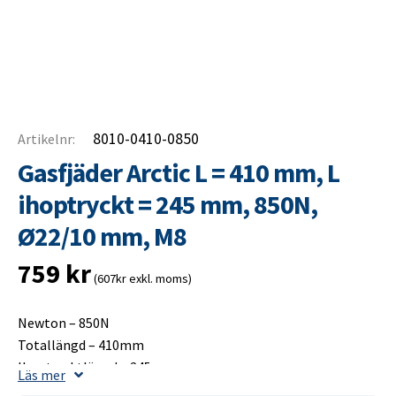
8010-0410-0850
Artikelnr:
Gasfjäder Arctic L = 410 mm, L
ihoptryckt = 245 mm, 850N,
Ø22/10 mm, M8
759
kr
(607kr exkl. moms)
Newton – 850N
Totallängd – 410mm
Ihoptrycktlängd – 245mm
Läs mer
Slaglängd – 175mm