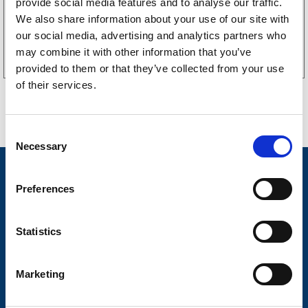
provide social media features and to analyse our traffic.
We also share information about your use of our site with
Köp online
our social media, advertising and analytics partners who
may combine it with other information that you’ve
provided to them or that they’ve collected from your use
of their services.
C
Necessary
o
n
Nyheter
s
Preferences
Släpvagnsfabrikat
e
n
Släpvagnsservice
t
Statistics
S
Våra produkter
e
Marketing
Frågor & Svar
l
e
Butikskoncept