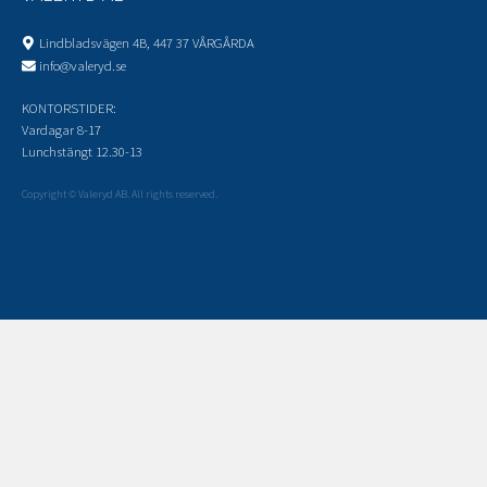
Lindbladsvägen 4B, 447 37 VÅRGÅRDA
info@valeryd.se
KONTORSTIDER:
Vardagar 8-17
Lunchstängt 12.30-13
Copyright © Valeryd AB. All rights reserved.