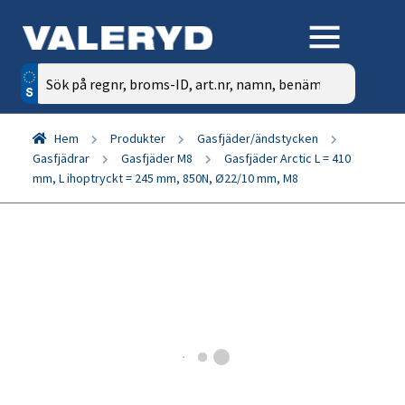
Sök
efter:
Hem
Produkter
Gasfjäder/ändstycken
Gasfjädrar
Gasfjäder M8
Gasfjäder Arctic L = 410
mm, L ihoptryckt = 245 mm, 850N, Ø22/10 mm, M8