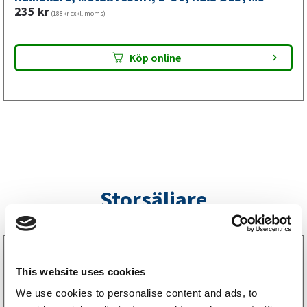
mm,
235
kr
(188kr exkl. moms)
M8
mängd
Köp online
Storsäljare
3160052
LGF Skylt Självhäftande
This website uses cookies
238
kr
(190kr exkl. moms)
We use cookies to personalise content and ads, to